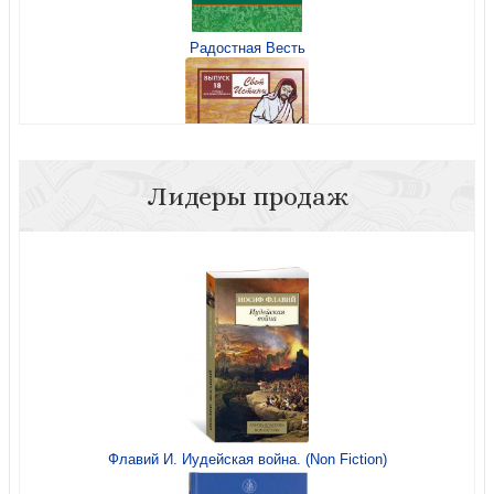
Радостная Весть
Лидеры продаж
Свет Истины. Вып.18. Дела Иисуса. Тетрадь для
дошкольников
Флавий И. Иудейская война. (Non Fiction)
Мать, стремящаяся к Богу. Ежедневные рассуждения
для занятых мам