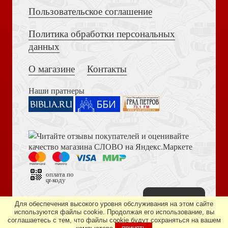
Пользовательское соглашение
Политика обработки персональных
Толкование на Апокалипсис (Тихоний Африканский)
данных
Псалтирь. Экспозиционный комментарий. Ч.1. Псалмы
1 — 74
О магазине
Контакты
Наши пратнеры
Библия в современном русском переводе. 073 (2025, 3-
е изд., перераб., и доп., синий бумвинил)
Уроки живой веры. Т.2
оплата по
qr-коду
Наверх
Дизайн сайта —
студия «Артминистри»
Для обеспечения высокого уровня обслуживания на этом сайте
используются файлы cookie. Продолжая его использование, вы
соглашаетесь с тем, что файлы cookie будут сохраняться на вашем