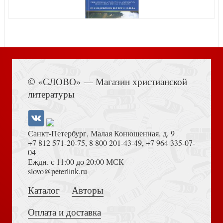
Книга Иисуса Навина
© «СЛОВО» — Магазин христианской
В поисках Божьей воли
литературы
Санкт-Петербург, Малая Конюшенная, д. 9
+7 812 571-20-75
,
8 800 201-43-49
,
+7 964 335-07-
04
Еждн. с 11:00 до 20:00 МСК
Достоевский Ф.М. Сила и правда России (2024)
slovo@peterlink.ru
Когда сердце плачет. Книга 1 (Сестры по лоскутному
одеялу)
Каталог
Авторы
Оплата и доставка