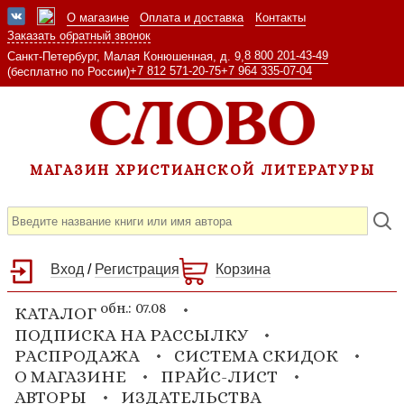
О магазине
Оплата и доставка
Контакты
Заказать обратный звонок
8 800 201-43-49
Санкт-Петербург, Малая Конюшенная, д. 9,
+7 812 571-20-75
+7 964 335-07-04
(бесплатно по России)
МАГАЗИН ХРИСТИАНСКОЙ ЛИТЕРАТУРЫ
Вход
/
Регистрация
Корзина
обн.: 07.08
КАТАЛОГ
ПОДПИСКА НА РАССЫЛКУ
РАСПРОДАЖА
СИСТЕМА СКИДОК
О МАГАЗИНЕ
ПРАЙС-ЛИСТ
АВТОРЫ
ИЗДАТЕЛЬСТВА