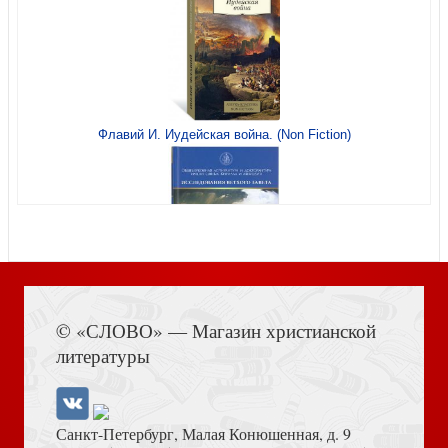
Флавий И. Иудейская война. (Non Fiction)
Акафист святой великомученице Анастасии
Узорешительнице. (Минск)
Книга Иисуса Навина
© «СЛОВО» — Магазин христианской
Фромм Э. Искусство быть (Эксклюзивная классика,
литературы
твердый переплет)
Санкт-Петербург, Малая Конюшенная, д. 9