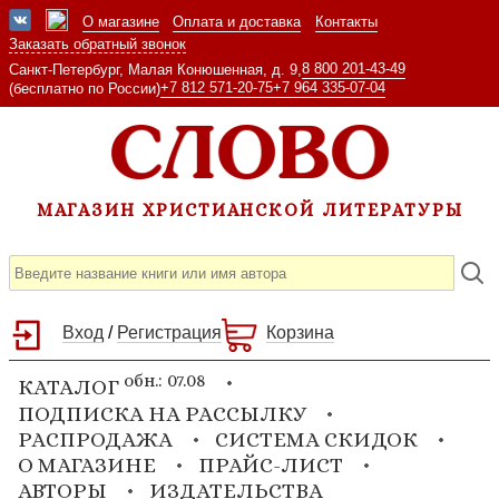
О магазине
Оплата и доставка
Контакты
Заказать обратный звонок
8 800 201-43-49
Санкт-Петербург, Малая Конюшенная, д. 9,
+7 812 571-20-75
+7 964 335-07-04
(бесплатно по России)
МАГАЗИН ХРИСТИАНСКОЙ ЛИТЕРАТУРЫ
Вход
/
Регистрация
Корзина
обн.: 07.08
КАТАЛОГ
ПОДПИСКА НА РАССЫЛКУ
РАСПРОДАЖА
СИСТЕМА СКИДОК
О МАГАЗИНЕ
ПРАЙС-ЛИСТ
АВТОРЫ
ИЗДАТЕЛЬСТВА