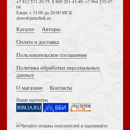
+7 812 571-20-75
,
8 800 201-43-49
,
+7 964 335-07-
04
Еждн. с 11:00 до 20:00 МСК
Толкование на Апокалипсис (Тихоний Африканский)
slovo@peterlink.ru
Уолсон Э. Играя с огнем. История Марии Юдиной,
пианистки сталинской эпохи
Каталог
Авторы
Оплата и доставка
Пользовательское соглашение
Политика обработки персональных
Достоевский Ф.М. Сила и правда России (2024)
данных
Аксаков С.Т. Аленький цветочек
О магазине
Контакты
Наши пратнеры
Книга пророка Амоса. Введение и комментарий