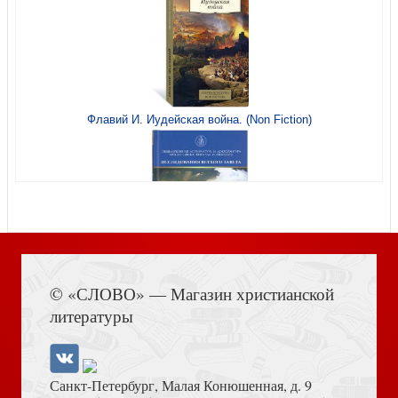
Сказочный замок Бэлль
Флавий И. Иудейская война. (Non Fiction)
Календарь 2026 перекидной «Россия с высоты.
Книга Иисуса Навина
Невероятные ландшафты в фотографиях Сергея
© «СЛОВО» — Магазин христианской
Карпухина»
литературы
Санкт-Петербург, Малая Конюшенная, д. 9