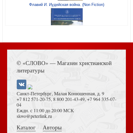
Флавий И. Иудейская война. (Non Fiction)
Открытка «Отче наш» (Ваката) 220
Книга Иисуса Навина
© «СЛОВО» — Магазин христианской
Открытка С 8 марта! «Все цветы сегодняшнего дня...»
литературы
14,5*10,5 (глянцевая) (Ваката) 551
Санкт-Петербург, Малая Конюшенная, д. 9
+7 812 571-20-75
,
8 800 201-43-49
,
+7 964 335-07-
04
Еждн. с 11:00 до 20:00 МСК
Толкование на Апокалипсис (Тихоний Африканский)
slovo@peterlink.ru
Открытка Поздравляем с крещением (Ваката)
Каталог
Авторы