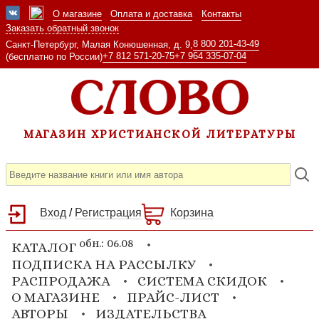
О магазине
Оплата и доставка
Контакты
Заказать обратный звонок
8 800 201-43-49
Санкт-Петербург, Малая Конюшенная, д. 9,
+7 812 571-20-75
+7 964 335-07-04
(бесплатно по России)
МАГАЗИН ХРИСТИАНСКОЙ ЛИТЕРАТУРЫ
Вход
/
Регистрация
Корзина
обн.: 06.08
КАТАЛОГ
ПОДПИСКА НА РАССЫЛКУ
РАСПРОДАЖА
СИСТЕМА СКИДОК
О МАГАЗИНЕ
ПРАЙС-ЛИСТ
АВТОРЫ
ИЗДАТЕЛЬСТВА