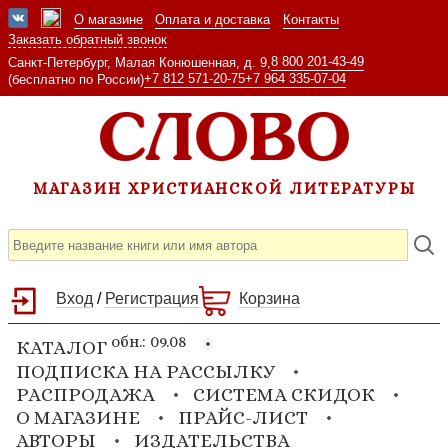
О магазине
Оплата и доставка
Контакты
Заказать обратный звонок
8 800 201-43-49
Санкт-Петербург, Малая Конюшенная, д. 9,
+7 812 571-20-75
+7 964 335-07-04
(бесплатно по России)
МАГАЗИН ХРИСТИАНСКОЙ ЛИТЕРАТУРЫ
Вход
/
Регистрация
Корзина
обн.: 09.08
КАТАЛОГ
ПОДПИСКА НА РАССЫЛКУ
РАСПРОДАЖА
СИСТЕМА СКИДОК
О МАГАЗИНЕ
ПРАЙС-ЛИСТ
АВТОРЫ
ИЗДАТЕЛЬСТВА