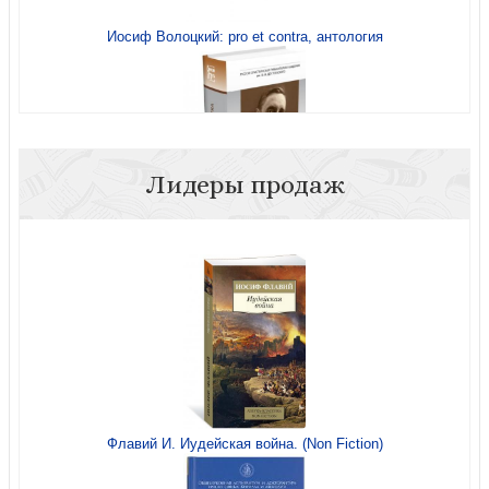
Иосиф Волоцкий: pro et contra, антология
Лидеры продаж
И.С. Шмелев: pro et contra, антология, Т. 1
Иосиф Бродский как эпоха. Коллективная монография
Флавий И. Иудейская война. (Non Fiction)