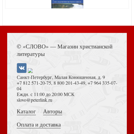
Волков П. Артефакты смерти в археологии: вчера,
Книга Иисуса Навина
сегодня, завтра
© «СЛОВО» — Магазин христианской
литературы
Санкт-Петербург, Малая Конюшенная, д. 9
+7 812 571-20-75
,
8 800 201-43-49
,
+7 964 335-07-
04
Еждн. с 11:00 до 20:00 МСК
Достоевский Ф.М. Сила и правда России (2024)
slovo@peterlink.ru
Академический скептицизм
Каталог
Авторы
Оплата и доставка