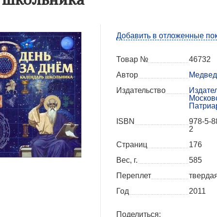
Добавить в отложенные по
Товар №
46732
Автор
Медвед
Издательство
Издате
Москов
Патриа
ISBN
978-5-8
2
Страниц
176
Вес, г.
585
Переплет
тверда
Год
2011
Поделиться: