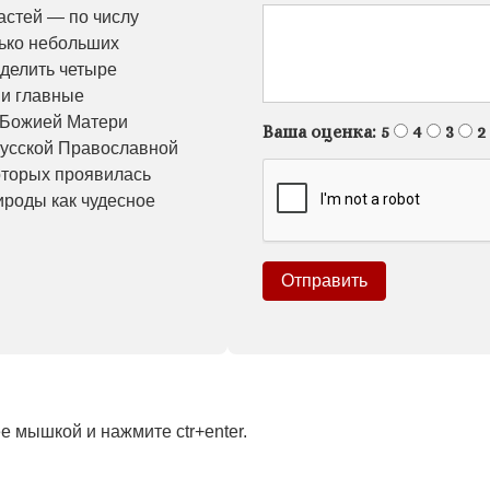
астей — по числу
лько небольших
ыделить четыре
 и главные
 Божией Матери
Ваша оценка:
5
4
3
2
Русской Православной
оторых проявилась
роды как чудесное
 мышкой и нажмите ctr+enter.