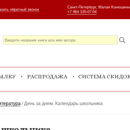
Санкт-Петербург, Малая Конюшенна
азать обратный звонок
+7 964 335-07-04
СЫЛКУ
РАСПРОДАЖА
СИСТЕМА СКИДО
итература
/
День за днем. Календарь школьника
ь школьника