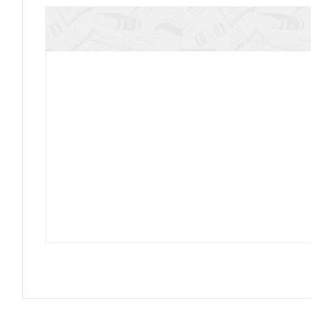
Праздники Православной Церк
Преподобный Роман Киржачск