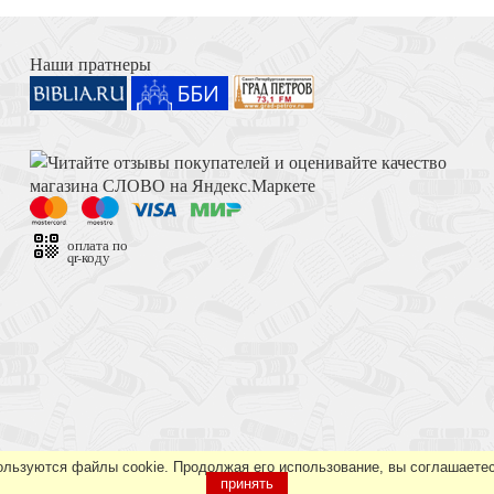
Книга Иисуса Навина
Наши пратнеры
Толкование на Апокалипсис (Тихоний Африканский)
оплата по
qr-коду
учителей церкви)
Достоевский Ф.М. Сила и правда России (2024)
ользуются файлы cookie. Продолжая его использование, вы соглашаетес
принять