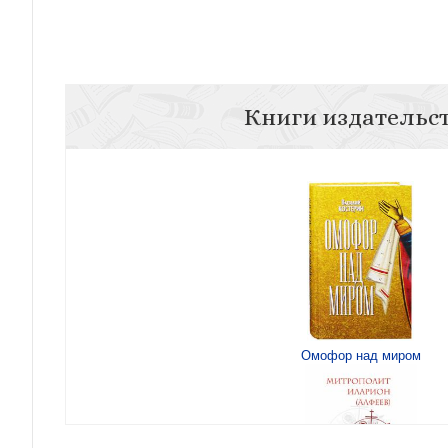
Книги издательс
Омофор над миром