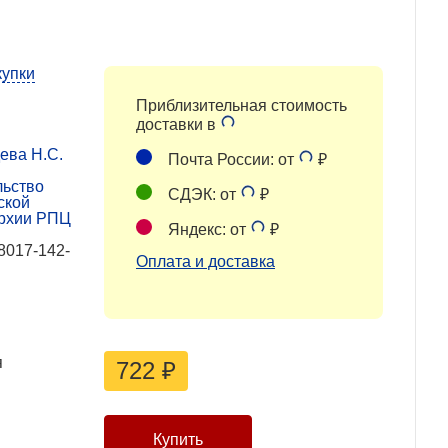
купки
Приблизительная стоимость
доставки в
ева Н.С.
Почта России: от
₽
льство
СДЭК: от
₽
ской
рхии РПЦ
Яндекс: от
₽
8017-142-
Оплата и доставка
я
722
₽