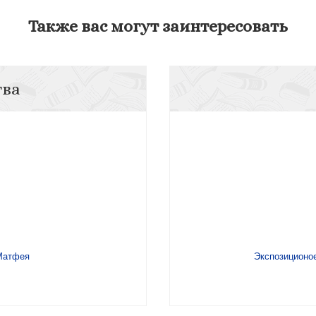
Также вас могут заинтересовать
тва
Матфея
Экспозиционое