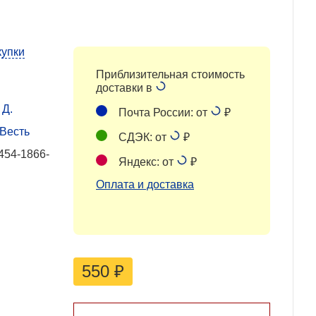
купки
Приблизительная стоимость
доставки в
 Д.
Почта России: от
₽
 Весть
СДЭК: от
₽
454-1866-
Яндекс: от
₽
Оплата и доставка
550
₽