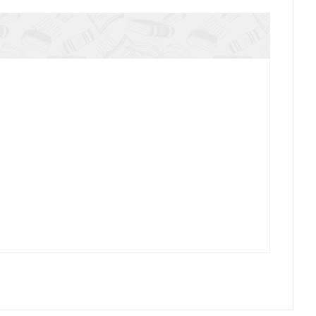
львин. Божественное величие Слова
гом. Десять истин, которые перевернут мир