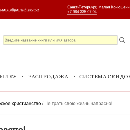
Санкт-Петербург, Малая Конюшенна
азать обратный звонок
+7 964 335-07-04
СЫЛКУ
РАСПРОДАЖА
СИСТЕМА СКИДО
ское христианство
/
Не трать свою жизнь напрасно!
расно!