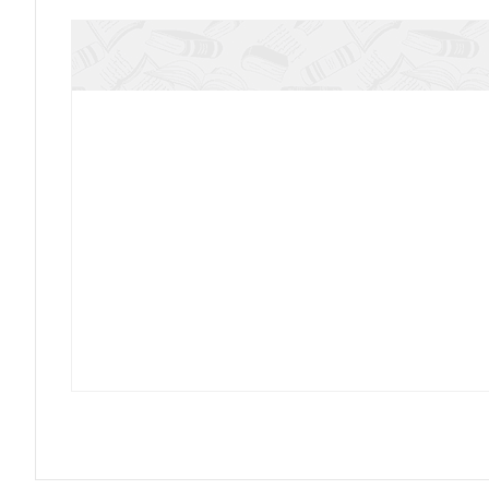
Пять пунктов: на пути к более глубокому позна
Джон Мак-Артур. Слуга Слова и Божь