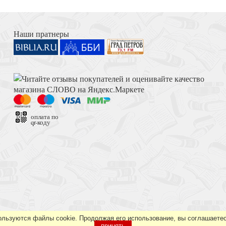
стах
Книга Иисуса Навина
Наши пратнеры
 проповеди (Твердый
Толкование на Апокалипсис (Тихоний Африканский)
оплата по
qr-коду
Достоевский Ф.М. Сила и правда России (2024)
е
ользуются файлы cookie. Продолжая его использование, вы соглашаетес