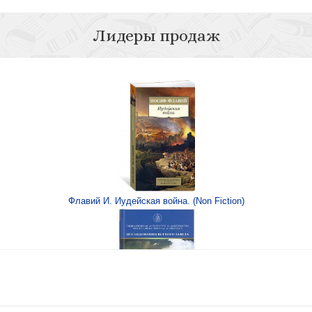
Лидеры продаж
нию Божьей благодати
Жан Ка
его стада
Изумленные Бо
Флавий И. Иудейская война. (Non Fiction)