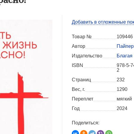
Добавить в отложенные по
Товар №
109446
Автор
Пайпер
Издательство
Благая
ISBN
978-5-7
2
Страниц
232
Вес, г.
1290
Переплет
мягкий
Год
2024
Поделиться: