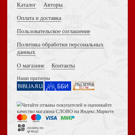
Каталог
Авторы
Провидение
Оплата и доставка
Пользовательское соглашение
Политика обработки персональных
Толкование на Апокалипсис (Тихоний Африканский)
Вслед за ангелом к мечте
данных
О магазине
Контакты
Истинно живы
Наши пратнеры
Библия в современном русском переводе. 073 (2025, 3-
Диалог как путь духовности. В супружестве, и не только
е изд., перераб., и доп., синий бумвинил)
Думать и верить
оплата по
qr-коду