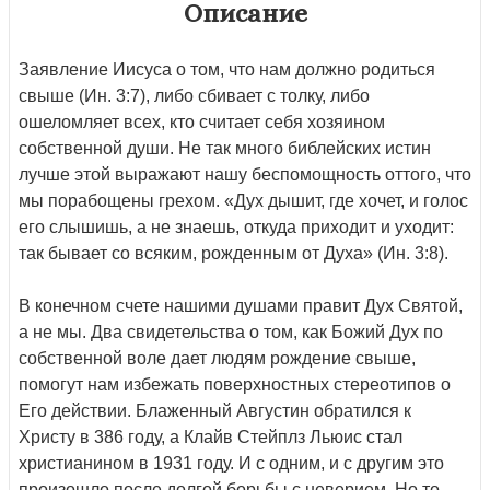
Описание
Заявление Иисуса о том, что нам должно родиться
свыше (Ин. 3:7), либо сбивает с толку, либо
ошеломляет всех, кто считает себя хозяином
собственной души. Не так много библейских истин
лучше этой выражают нашу беспомощность оттого, что
мы порабощены грехом. «Дух дышит, где хочет, и голос
его слышишь, а не знаешь, откуда приходит и уходит:
так бывает со всяким, рожденным от Духа» (Ин. 3:8).
В конечном счете нашими душами правит Дух Святой,
а не мы. Два свидетельства о том, как Божий Дух по
собственной воле дает людям рождение свыше,
помогут нам избежать поверхностных стереотипов о
Его действии. Блаженный Августин обратился к
Христу в 386 году, а Клайв Стейплз Льюис стал
христианином в 1931 году. И с одним, и с другим это
произошло после долгой борьбы с неверием. Но то,