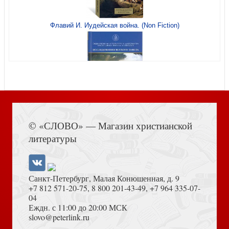
Флавий И. Иудейская война. (Non Fiction)
Раскрась Евангелие от Марка
Мартин Лютер. Уроки, извлеченные из его жизни и
творчества
Книга Иисуса Навина
Неумышленное фарисейство
© «СЛОВО» — Магазин христианской
литературы
Пять пунктов: на пути к более глубокому познанию
Божьей благодати
Санкт-Петербург, Малая Конюшенная, д. 9
+7 812 571-20-75
,
8 800 201-43-49
,
+7 964 335-07-
04
Еждн. с 11:00 до 20:00 МСК
Достоевский Ф.М. Сила и правда России (2024)
slovo@peterlink.ru
Толкование книг Нового завета. Филиппийцам