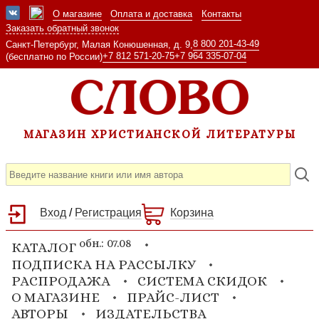
О магазине
Оплата и доставка
Контакты
Заказать обратный звонок
8 800 201-43-49
Санкт-Петербург, Малая Конюшенная, д. 9,
+7 812 571-20-75
+7 964 335-07-04
(бесплатно по России)
МАГАЗИН ХРИСТИАНСКОЙ ЛИТЕРАТУРЫ
Вход
/
Регистрация
Корзина
обн.: 07.08
КАТАЛОГ
ПОДПИСКА НА РАССЫЛКУ
РАСПРОДАЖА
СИСТЕМА СКИДОК
О МАГАЗИНЕ
ПРАЙС-ЛИСТ
АВТОРЫ
ИЗДАТЕЛЬСТВА