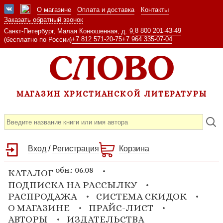
О магазине
Оплата и доставка
Контакты
Заказать обратный звонок
8 800 201-43-49
Санкт-Петербург, Малая Конюшенная, д. 9,
+7 812 571-20-75
+7 964 335-07-04
(бесплатно по России)
МАГАЗИН ХРИСТИАНСКОЙ ЛИТЕРАТУРЫ
Вход
/
Регистрация
Корзина
обн.: 06.08
КАТАЛОГ
ПОДПИСКА НА РАССЫЛКУ
РАСПРОДАЖА
СИСТЕМА СКИДОК
О МАГАЗИНЕ
ПРАЙС-ЛИСТ
АВТОРЫ
ИЗДАТЕЛЬСТВА