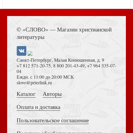
Книга Иисуса Навина
© «СЛОВО» — Магазин христианской
Васильев Б. А зори здесь тихие
литературы
Санкт-Петербург, Малая Конюшенная, д. 9
+7 812 571-20-75
,
8 800 201-43-49
,
+7 964 335-07-
04
Еждн. с 11:00 до 20:00 МСК
Толкование на Апокалипсис (Тихоний Африканский)
slovo@peterlink.ru
Лесков Н.С. Прекрасная Аза
Каталог
Авторы
Оплата и доставка
Пользовательское соглашение