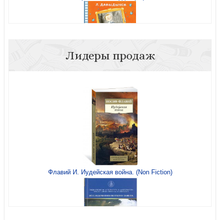
Лидеры продаж
Давыдычев Л.Жизнь и страдания Ивана Семёнова,
второклассника и второгодника
Флавий И. Иудейская война. (Non Fiction)
Путь домой. Истории бывших протестантов