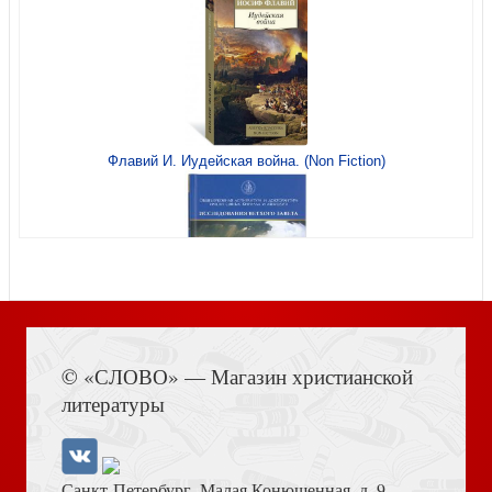
Флавий И. Иудейская война. (Non Fiction)
Люди встречаются, люди влюбляются, женятся...
Книга Иисуса Навина
Старец Герман Ставровунийский
© «СЛОВО» — Магазин христианской
литературы
Санкт-Петербург, Малая Конюшенная, д. 9