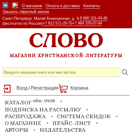
О магазине
Оплата и доставка
Контакты
Заказать обратный звонок
8 800 201-43-49
Санкт-Петербург, Малая Конюшенная, д. 9,
+7 812 571-20-75
+7 964 335-07-04
(бесплатно по России)
МАГАЗИН ХРИСТИАНСКОЙ ЛИТЕРАТУРЫ
Вход
/
Регистрация
Корзина
обн.: 09.08
КАТАЛОГ
ПОДПИСКА НА РАССЫЛКУ
РАСПРОДАЖА
СИСТЕМА СКИДОК
О МАГАЗИНЕ
ПРАЙС-ЛИСТ
АВТОРЫ
ИЗДАТЕЛЬСТВА