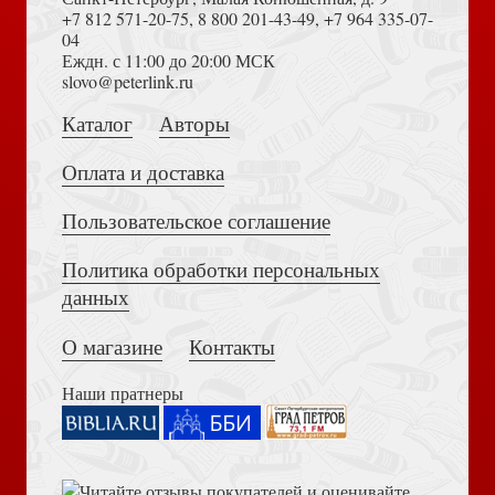
+7 812 571-20-75
,
8 800 201-43-49
,
+7 964 335-07-
04
Еждн. с 11:00 до 20:00 МСК
Достоевский Ф.М. Сила и правда России (2024)
slovo@peterlink.ru
Сердце, отданное Богу. Жизнь и духовный подвиг
святителя Иоанна Шанхайского
Каталог
Авторы
Оплата и доставка
Пользовательское соглашение
Политика обработки персональных
Толкование на Апокалипсис (Тихоний Африканский)
данных
Счастливая семья: создать и сохранить
О магазине
Контакты
Наши пратнеры
Библия в современном русском переводе. 073 (2025, 3-
е изд., перераб., и доп., синий бумвинил)