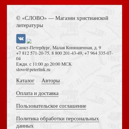
Книга Иисуса Навина
Прощай, Вавилон!
© «СЛОВО» — Магазин христианской
литературы
Санкт-Петербург, Малая Конюшенная, д. 9
+7 812 571-20-75
,
8 800 201-43-49
,
+7 964 335-07-
04
Еждн. с 11:00 до 20:00 МСК
Толкование на Апокалипсис (Тихоний Африканский)
slovo@peterlink.ru
Несомненность второго пришествия
Каталог
Авторы
Оплата и доставка
Пользовательское соглашение
Политика обработки персональных
Достоевский Ф.М. Сила и правда России (2024)
Отче ваш
данных