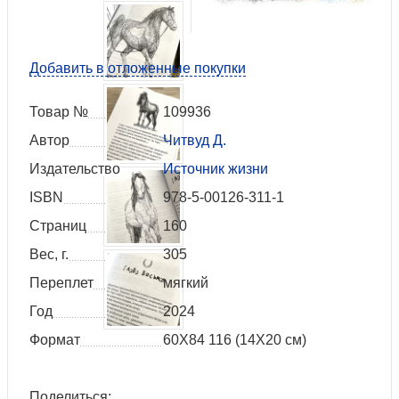
Добавить в отложенные покупки
Товар №
109936
Автор
Читвуд Д.
Издательство
Источник жизни
ISBN
978-5-00126-311-1
Страниц
160
Вес, г.
305
Переплет
мягкий
Год
2024
Формат
60Х84 116 (14Х20 см)
Поделиться: