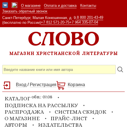
О магазине
Оплата и доставка
Контакты
Заказать обратный звонок
8 800 201-43-49
Санкт-Петербург, Малая Конюшенная, д. 9,
+7 812 571-20-75
+7 964 335-07-04
(бесплатно по России)
МАГАЗИН ХРИСТИАНСКОЙ ЛИТЕРАТУРЫ
Вход
/
Регистрация
Корзина
обн.: 07.08
КАТАЛОГ
ПОДПИСКА НА РАССЫЛКУ
РАСПРОДАЖА
СИСТЕМА СКИДОК
О МАГАЗИНЕ
ПРАЙС-ЛИСТ
АВТОРЫ
ИЗДАТЕЛЬСТВА