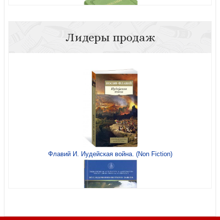
Лидеры продаж
Библия каноническая 056 MTiG (светло-зеленая
рециклированная кожа, золотой обрез, указатели)
Флавий И. Иудейская война. (Non Fiction)
Алмаз любви