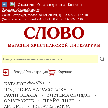
О магазине
Оплата и доставка
Контакты
Заказать обратный звонок
8 800 201-43-49
Санкт-Петербург, Малая Конюшенная, д. 9,
+7 812 571-20-75
+7 964 335-07-04
(бесплатно по России)
МАГАЗИН ХРИСТИАНСКОЙ ЛИТЕРАТУРЫ
Вход
/
Регистрация
Корзина
обн.: 07.08
КАТАЛОГ
ПОДПИСКА НА РАССЫЛКУ
РАСПРОДАЖА
СИСТЕМА СКИДОК
О МАГАЗИНЕ
ПРАЙС-ЛИСТ
АВТОРЫ
ИЗДАТЕЛЬСТВА