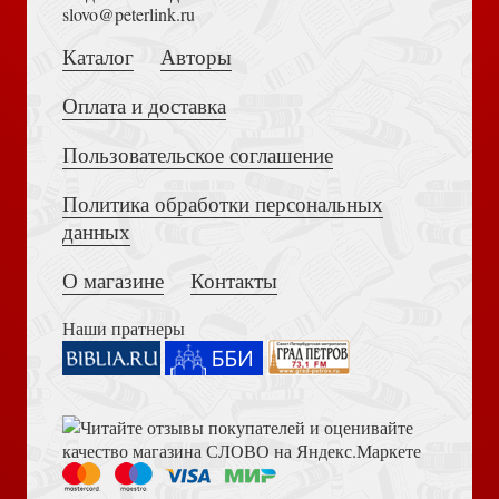
Толкование на Апокалипсис (Тихоний Африканский)
slovo@peterlink.ru
Сретенский)
Каталог
Авторы
Оплата и доставка
Пользовательское соглашение
Политика обработки персональных
Достоевский Ф.М. Сила и правда России (2024)
Христианства нет без Церкви
данных
О магазине
Контакты
Наши пратнеры
Книга пророка Амоса. Введение и комментарий
Разве мы гордые?