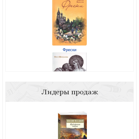
Фрески
Лидеры продаж
Поцелуй Иуды