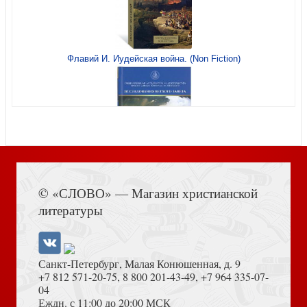
Кислород души
Флавий И. Иудейская война. (Non Fiction)
Лесков Н.С. Прекрасная Аза
Книга Иисуса Навина
© «СЛОВО» — Магазин христианской
литературы
Санкт-Петербург, Малая Конюшенная, д. 9
+7 812 571-20-75
,
8 800 201-43-49
,
+7 964 335-07-
04
Еждн. с 11:00 до 20:00 МСК
Преподобный Серафим Саровский (Жития святых.