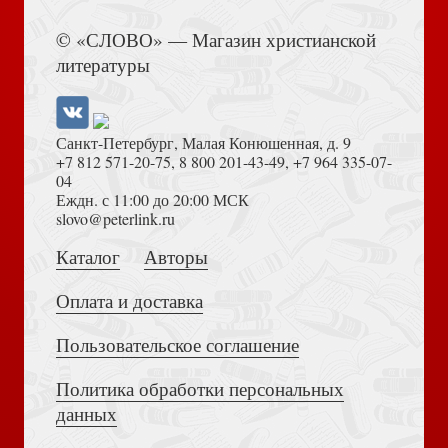
Элси Динсмор
Книга Иисуса Навина
© «СЛОВО» — Магазин христианской
Преобразующая сила Евангелия
литературы
Санкт-Петербург, Малая Конюшенная, д. 9
+7 812 571-20-75
,
8 800 201-43-49
,
+7 964 335-07-
04
Еждн. с 11:00 до 20:00 МСК
Иисус, Которого я не знал (Триада)
Толкование на Апокалипсис (Тихоний Африканский)
slovo@peterlink.ru
Евангелие для настоящей жизни. Руководство по
изучению
Каталог
Авторы
Оплата и доставка
Пользовательское соглашение
Код личности вашего ребенка: обращаем недостатки в
Политика обработки персональных
Достоевский Ф.М. Сила и правда России (2024)
достоинства
данных
Евангелие для настоящей жизни