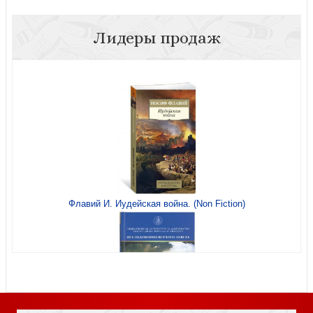
Лидеры продаж
Странички трезвости. Чтение на каждый день
Стремление к святости (мягкая обложка)
Таинство брака (Триада)
Флавий И. Иудейская война. (Non Fiction)
Настоящая община: библейская практика койнонии