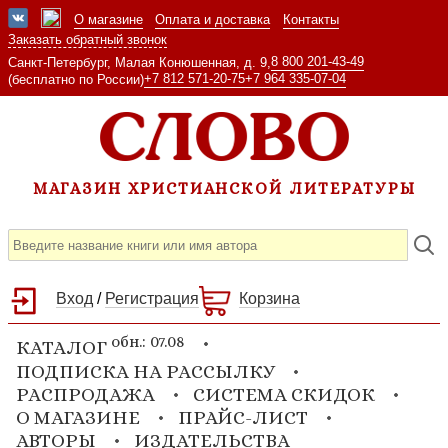
О магазине
Оплата и доставка
Контакты
Заказать обратный звонок
8 800 201-43-49
Санкт-Петербург, Малая Конюшенная, д. 9,
+7 812 571-20-75
+7 964 335-07-04
(бесплатно по России)
МАГАЗИН ХРИСТИАНСКОЙ ЛИТЕРАТУРЫ
Вход
/
Регистрация
Корзина
обн.: 07.08
КАТАЛОГ
ПОДПИСКА НА РАССЫЛКУ
РАСПРОДАЖА
СИСТЕМА СКИДОК
О МАГАЗИНЕ
ПРАЙС-ЛИСТ
АВТОРЫ
ИЗДАТЕЛЬСТВА