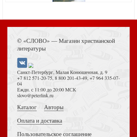
Книга Иисуса Навина
© «СЛОВО» — Магазин христианской
Карточки с жестовым языком Алфавит. Дактильная
литературы
азбука (Ваката) 874
Санкт-Петербург, Малая Конюшенная, д. 9
+7 812 571-20-75
,
8 800 201-43-49
,
+7 964 335-07-
04
Еждн. с 11:00 до 20:00 МСК
Достоевский Ф.М. Сила и правда России (2024)
slovo@peterlink.ru
Конверт для денег «С рождением чудесных малышей!»
Каталог
Авторы
(Ваката, 1160)
Оплата и доставка
Пользовательское соглашение