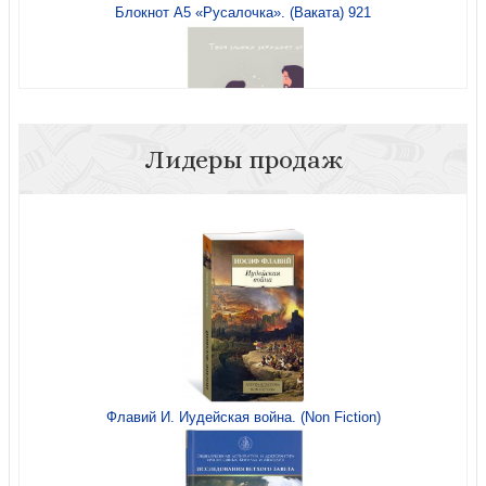
Блокнот А5 «Русалочка». (Ваката) 921
Лидеры продаж
Открытка «Твоя улыбка украшает этот мир» 15*15
(Софтач) (Ваката) 175
Флавий И. Иудейская война. (Non Fiction)
Открытка «Разум, приносящий счастье» Пиноккио
(Ваката)