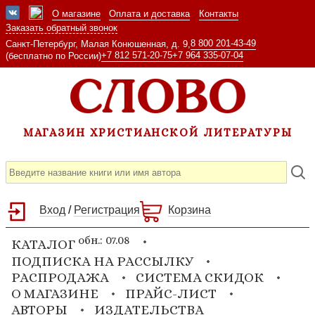
О магазине
Оплата и доставка
Контакты
Заказать обратный звонок
8 800 201-43-49
Санкт-Петербург, Малая Конюшенная, д. 9,
+7 812 571-20-75
+7 964 335-07-04
(бесплатно по России)
МАГАЗИН ХРИСТИАНСКОЙ ЛИТЕРАТУРЫ
Вход
/
Регистрация
Корзина
обн.: 07.08
КАТАЛОГ
ПОДПИСКА НА РАССЫЛКУ
РАСПРОДАЖА
СИСТЕМА СКИДОК
О МАГАЗИНЕ
ПРАЙС-ЛИСТ
АВТОРЫ
ИЗДАТЕЛЬСТВА