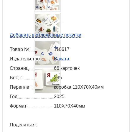
Добавить в отложенные покупки
Товар №
110617
Издательство
Ваката
Страниц
66 карточек
Вес, г.
335
Переплет
коробка 110Х70Х40мм
Год
2025
Формат
110Х70Х40мм
Поделиться: