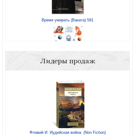
Время умирать (Ваката) 591
Лидеры продаж
Наклейки А5 «Твоя роза...» (Маленький Принц) (Ваката)
1002
Флавий И. Иудейская война. (Non Fiction)
Календарь «Золотые стихи Библии. Начни свой день со