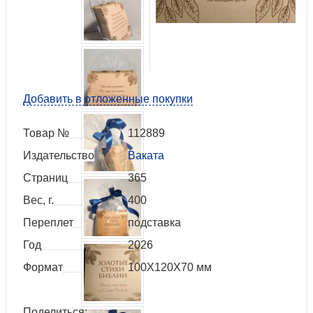
Добавить в отложенные покупки
Товар №
112889
Издательство
Ваката
Страниц
365
Вес, г.
400
Переплет
подставка
Год
2026
Формат
100Х120Х70 мм
Поделиться: