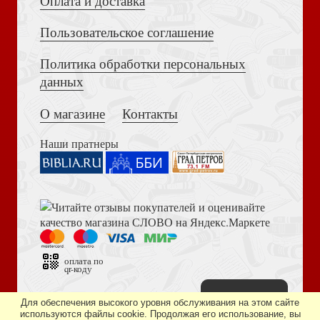
Оплата и доставка
Пользовательское соглашение
Политика обработки персональных
Достоевский Ф.М. Сила и правда России (2024)
данных
Открытка ретро «Это особенный день...», С днем
Рождения! 10*15, (Ваката) 69
О магазине
Контакты
Наши пратнеры
Книга пророка Амоса. Введение и комментарий
Разноцветный год. Раскраска со стихами Светланы
Беляевой
оплата по
qr-коду
Наверх
Дизайн сайта —
студия «Артминистри»
Для обеспечения высокого уровня обслуживания на этом сайте
используются файлы cookie. Продолжая его использование, вы