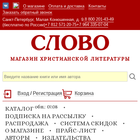
О магазине
Оплата и доставка
Контакты
Заказать обратный звонок
8 800 201-43-49
Санкт-Петербург, Малая Конюшенная, д. 9,
+7 812 571-20-75
+7 964 335-07-04
(бесплатно по России)
МАГАЗИН ХРИСТИАНСКОЙ ЛИТЕРАТУРЫ
Вход
/
Регистрация
Корзина
обн.: 07.08
КАТАЛОГ
ПОДПИСКА НА РАССЫЛКУ
РАСПРОДАЖА
СИСТЕМА СКИДОК
О МАГАЗИНЕ
ПРАЙС-ЛИСТ
АВТОРЫ
ИЗДАТЕЛЬСТВА