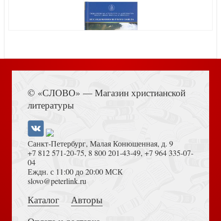
Слова Божия» настольный. Карточки на подстав 561
Книга Иисуса Навина
© «СЛОВО» — Магазин христианской
Открытка «Русалочка». (Ваката) 923
литературы
Санкт-Петербург, Малая Конюшенная, д. 9
+7 812 571-20-75
,
8 800 201-43-49
,
+7 964 335-07-
04
Еждн. с 11:00 до 20:00 МСК
Толкование на Апокалипсис (Тихоний Африканский)
slovo@peterlink.ru
Открытка «С Днём мужчины» (Лев) 100Х145 мм (Ваката)
1199
Каталог
Авторы