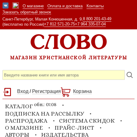
О магазине
Оплата и доставка
Контакты
Заказать обратный звонок
8 800 201-43-49
Санкт-Петербург, Малая Конюшенная, д. 9,
+7 812 571-20-75
+7 964 335-07-04
(бесплатно по России)
МАГАЗИН ХРИСТИАНСКОЙ ЛИТЕРАТУРЫ
Вход
/
Регистрация
Корзина
обн.: 07.08
КАТАЛОГ
ПОДПИСКА НА РАССЫЛКУ
РАСПРОДАЖА
СИСТЕМА СКИДОК
О МАГАЗИНЕ
ПРАЙС-ЛИСТ
АВТОРЫ
ИЗДАТЕЛЬСТВА