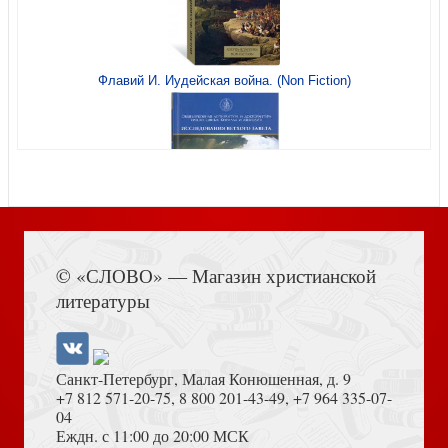
Святой Патриарх Тихон и изъятие церковных ценностей
Флавий И. Иудейская война. (Non Fiction)
в 1922 году
Religio et Ratio: Религиозная жизнь и пути ее
рефлексивного осмысления
Книга Иисуса Навина
Хоровое сольфеджио. Учебное пособие
© «СЛОВО» — Магазин христианской
литературы
Философствовать в религии: материалы конференции
Санкт-Петербург, Малая Конюшенная, д. 9
+7 812 571-20-75
,
8 800 201-43-49
,
+7 964 335-07-
04
Еждн. с 11:00 до 20:00 МСК
Достоевский Ф.М. Сила и правда России (2024)