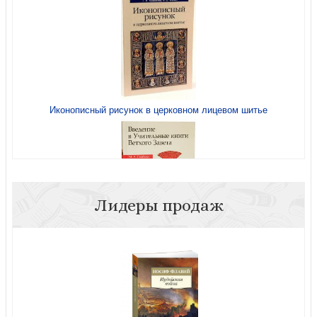
Современная западная психология религии:
Хрестоматия
Иконописный рисунок в церковном лицевом шитье
Философия И.В. Киреевского
Лидеры продаж
Введение в Учительные книги Ветхого Завета
Как возможна религия? Философия религии и
философские проблемы богословия в русской
религиозной мы