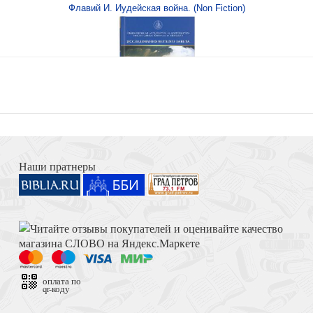
Флавий И. Иудейская война. (Non Fiction)
Книга Иисуса Навина
Наши пратнеры
ею!
Достоевский Ф.М. Сила и правда России (2024)
оплата по
qr-коду