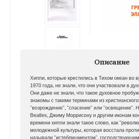
Описание
Хиппи, которые крестились в Тихом океан во в
1970 года, не знали, что они участвовали в д
Они даже не знали, что такое духовное пробу
знакомы с такими терминами из христианского
"возрождение", "спасение" или "освящение". 
Beatles, Джиму Моррисону и другим иконам ко
времени хиппи знали такое слово, как "револ
молодежной культуры, которая восстала против
называли "истеблишментом", господствующи