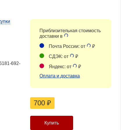
купки
Приблизительная стоимость
доставки в
Почта России: от
₽
СДЭК: от
₽
6181-692-
Яндекс: от
₽
Оплата и доставка
700
₽