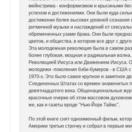
мейнстрима - конформизмом и крысиными бе
успехом и достижениями. Они были куда силь
достижении более высоких уровней сознания 
ритмичной музыки и наслаждений от сексуаль
обремененных узами брака. Они были предна
цветов, и общества, в котором все друг с друг
Эта молодежная революция была в самом разг
более глубокая, мощная и радикальная волна
Революцией Иисуса или Движением Иисуса. О
молодежи -поколения бэби-бумеров - в США с 
1970-х. Это было самое крупное и заметное д
Соединенных Штатах со времен знаменитых 
девятнадцатого века. Общенациональные жу
красочные очерки об этом массовом духовном
же, как и газеты вроде "Нью-Йорк Таймс".
По этой книге снят одноименный фильм, котор
Америки третью строчку и собрал в первые м