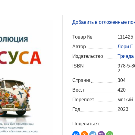
Добавить в отложенные по
Товар №
111425
Автор
Лори Г.
Издательство
Триада
ISBN
978-5-8
2
Страниц
304
Вес, г.
420
Переплет
мягкий
Год
2023
Поделиться: