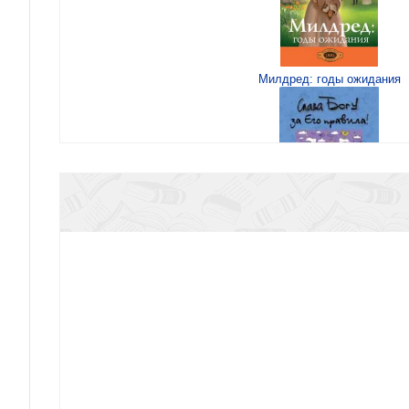
Милдред: годы ожидания
Слава Богу за Его правила! (20