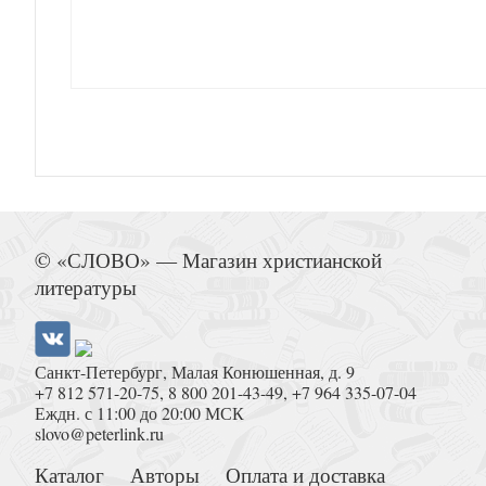
Отголоски иного мира (2022)
Как победить Карабаса
© «СЛОВО» — Магазин христианской
литературы
Санкт-Петербург, Малая Конюшенная, д. 9
+7 812 571-20-75
,
8 800 201-43-49
,
+7 964 335-07-04
Слава Богу за то, что я взросл
Еждн. с 11:00 до 20:00 МСК
slovo@peterlink.ru
Каталог
Авторы
Оплата и доставка