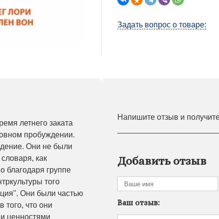
Задать вопрос о товаре:
Напишите отзыв и получит
ремя летнего заката
уховном пробуждении.
ждение. Они не были
 словаря, как
Добавить отзыв
Но благодаря группе
нтркультуры того
юция". Они были частью
Ваш отзыв:
 того, что они
ми ценностями