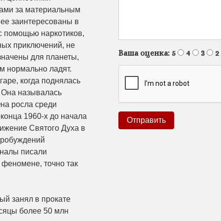
гами за материальным
нее заинтересованы в
с помощью наркотиков,
ных приключений, не
Ваша оценка:
5
4
3
2
значены для планеты,
ом нормально ладят.
аре, когда поднялась
. Она называлась
на росла среди
конца 1960-х до начала
вижение Святого Духа в
пробуждений
рналы писали
 феномене, точно так
ый занял в прокате
есяцы более 50 млн