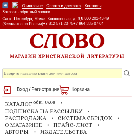
О магазине
Оплата и доставка
Контакты
Заказать обратный звонок
8 800 201-43-49
Санкт-Петербург, Малая Конюшенная, д. 9,
+7 812 571-20-75
+7 964 335-07-04
(бесплатно по России)
МАГАЗИН ХРИСТИАНСКОЙ ЛИТЕРАТУРЫ
Вход
/
Регистрация
Корзина
обн.: 07.08
КАТАЛОГ
ПОДПИСКА НА РАССЫЛКУ
РАСПРОДАЖА
СИСТЕМА СКИДОК
О МАГАЗИНЕ
ПРАЙС-ЛИСТ
АВТОРЫ
ИЗДАТЕЛЬСТВА