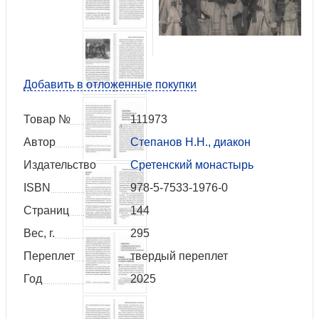
Добавить в отложенные покупки
Товар №
111973
Автор
Степанов Н.Н., диакон
Издательство
Сретенский монастырь
ISBN
978-5-7533-1976-0
Страниц
144
Вес, г.
295
Переплет
твердый переплет
Год
2025