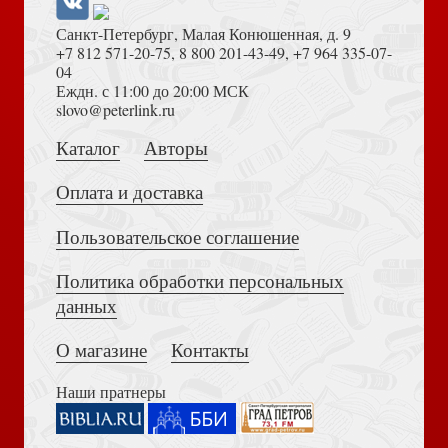
Санкт-Петербург, Малая Конюшенная, д. 9
+7 812 571-20-75
,
8 800 201-43-49
,
+7 964 335-07-
04
Еждн. с 11:00 до 20:00 МСК
Акафист Пресвятой Богородице в честь иконы ее
Толкование на Апокалипсис (Тихоний Африканский)
slovo@peterlink.ru
Донская
Каталог
Авторы
Оплата и доставка
Пользовательское соглашение
Политика обработки персональных
Достоевский Ф.М. Сила и правда России (2024)
Петр Алеут, святой эскимос
данных
О магазине
Контакты
Наши пратнеры