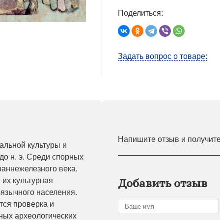
Поделиться:
Задать вопрос о товаре:
Напишите отзыв и получит
альной культуры и
до н. э. Среди спорных
раннежелезного века,
 их культурная
Добавить отзыв
оязычного населения.
тся проверка и
ных археологических