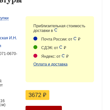
купки
Приблизительная стоимость
доставки в
ская И.Н.
Почта России: от
₽
я
СДЭК: от
₽
071-0670-
Яндекс: от
₽
Оплата и доставка
й
ет
3672
₽
116
см)