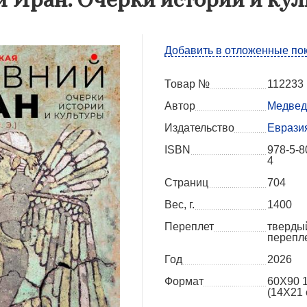
Добавить в отложенные по
Товар №
112233
Автор
Медвед
Издательство
Еврази
ISBN
978-5-8
4
Страниц
704
Вес, г.
1400
Переплет
тверды
перепл
Год
2026
Формат
60X90 
(14Х21 