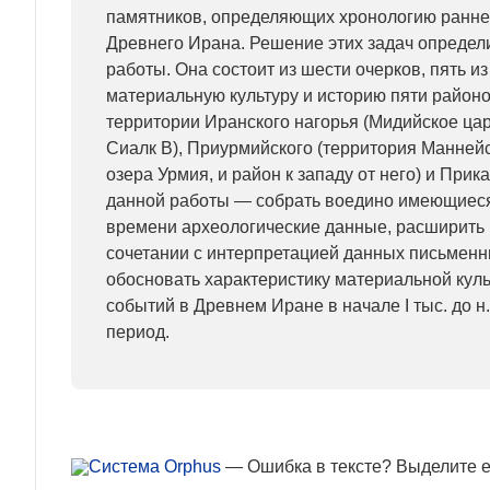
памятников, определяющих хронологию ранне
Древнего Ирана. Решение этих задач определ
работы. Она состоит из шести очерков, пять и
материальную культуру и историю пяти районо
территории Иранского нагорья (Мидийское цар
Сиалк B), Приурмийского (территория Маннейск
озера Урмия, и район к западу от него) и Прик
данной работы — собрать воедино имеющиес
времени археологические данные, расширить 
сочетании с интерпретацией данных письменн
обосновать характеристику материальной куль
событий в Древнем Иране в начале I тыс. до н
период.
— Ошибка в тексте? Выделите ее