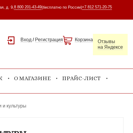
8 800 201-43-49
+7 812 571-20-75
я, д. 9,
(бесплатно по России)
Вход
/
Регистрация
Корзина
Отзывы
на Яндексе
К
О МАГАЗИНЕ
ПРАЙС-ЛИСТ
 и культуры
льтуры