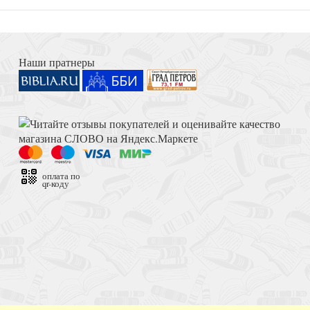
Книга Иисуса Навина
ной церкви. Март,
Наши пратнеры
Толкование на Апокалипсис (Тихоний Африканский)
оплата по
qr-коду
аследство
Достоевский Ф.М. Сила и правда России (2024)