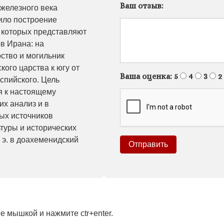
Ваш отзыв:
железного века
ило построение
з которых представляют
в Ирана: на
ство и могильник
ого царства к югу от
Ваша оценка:
5
4
3
2
аспийского. Цель
я к настоящему
их анализ и в
ых источников
туры и исторических
. э. в доахеменидский
 мышкой и нажмите ctr+enter.