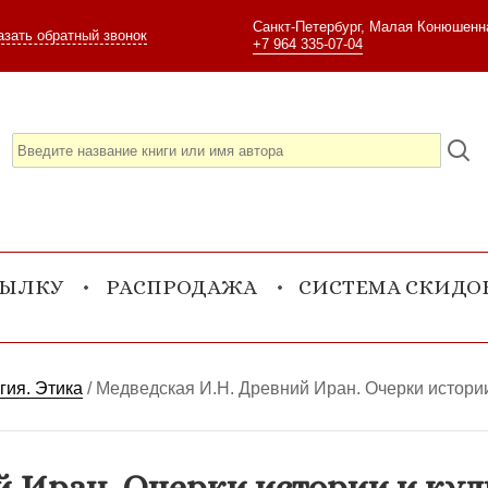
Санкт-Петербург, Малая Конюшенна
азать обратный звонок
+7 964 335-07-04
СЫЛКУ
РАСПРОДАЖА
СИСТЕМА СКИДО
гия. Этика
/
Медведская И.Н. Древний Иран. Очерки истории
й Иран. Очерки истории и ку