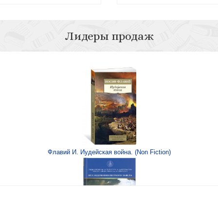
Лидеры продаж
Медведская И.Н
Римская империя на
гг)
Флавий И. Иудейская война. (Non Fiction)
ианству в раннее