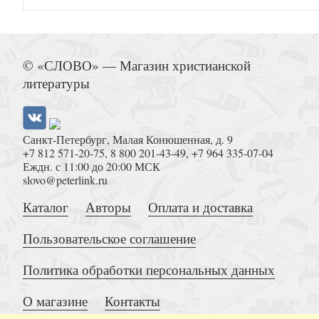
Чудеса в житиях средневековых святых запад
© «СЛОВО» — Магазин христианской
апрель, май
литературы
Санкт-Петербург, Малая Конюшенная, д. 9
+7 812 571-20-75
,
8 800 201-43-49
,
+7 964 335-07-04
Еждн. с 11:00 до 20:00 МСК
slovo@peterlink.ru
Испанские Габсбурги и Миланское н
Каталог
Авторы
Оплата и доставка
Пользовательское соглашение
Политика обработки персональных данных
О магазине
Контакты