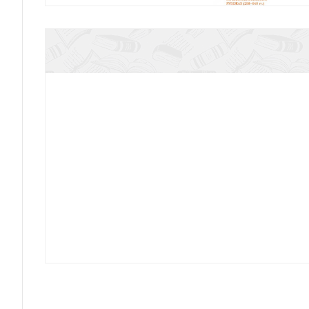
Назаров А.Д. От Тигра до Фасиса. Восточная 
жнокавказских рубежах (298-640
Дряхлов В. Языческое противостояние христ
Средневековье