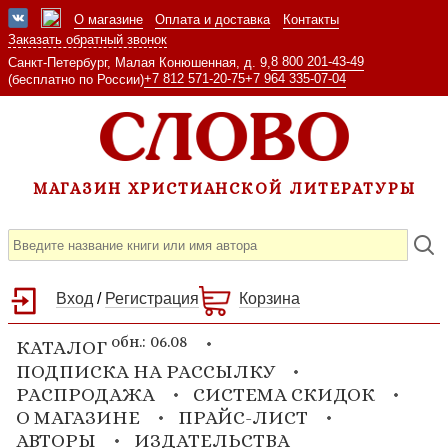
О магазине
Оплата и доставка
Контакты
Заказать обратный звонок
8 800 201-43-49
Санкт-Петербург, Малая Конюшенная, д. 9,
+7 812 571-20-75
+7 964 335-07-04
(бесплатно по России)
МАГАЗИН ХРИСТИАНСКОЙ ЛИТЕРАТУРЫ
Вход
/
Регистрация
Корзина
обн.: 06.08
КАТАЛОГ
ПОДПИСКА НА РАССЫЛКУ
РАСПРОДАЖА
СИСТЕМА СКИДОК
О МАГАЗИНЕ
ПРАЙС-ЛИСТ
АВТОРЫ
ИЗДАТЕЛЬСТВА