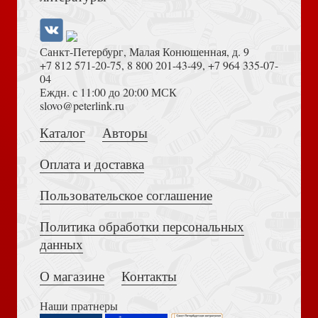
Санкт-Петербург, Малая Конюшенная, д. 9
+7 812 571-20-75
,
8 800 201-43-49
,
+7 964 335-07-
04
Еждн. с 11:00 до 20:00 МСК
Достоевский Ф.М. Сила и правда России (2024)
slovo@peterlink.ru
Наклейки А5 «Сны Алисы» (Ваката) 1000
Каталог
Авторы
Оплата и доставка
Пользовательское соглашение
Политика обработки персональных
Толкование на Апокалипсис (Тихоний Африканский)
данных
Конверт для денег «С рождением прекрасной дочки!»
(Ваката, 1157)
О магазине
Контакты
Наши пратнеры