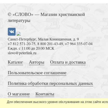
Сопротивление и покорность (3-е изд
© «СЛОВО» — Магазин христианской
литературы
Санкт-Петербург, Малая Конюшенная, д. 9
+7 812 571-20-75
,
8 800 201-43-49
,
+7 964 335-07-04
Еждн. с 11:00 до 20:00 МСК
slovo@peterlink.ru
Евангелие в таблицах и схем
Каталог
Авторы
Оплата и доставка
Пользовательское соглашение
Политика обработки персональных данных
О магазине
Контакты
Евангельское слово рождает ответ. Проповеди п
2003) митрополита Сурожского А
Для обеспечения высокого уровня обслуживания на этом сайте исп