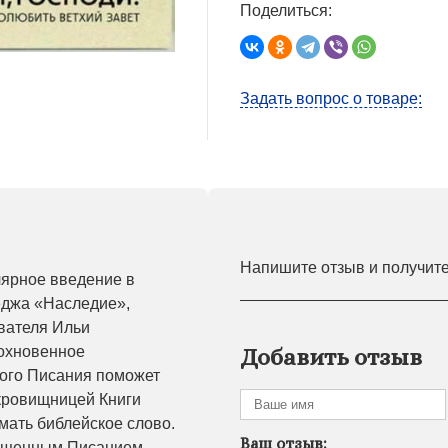
Поделиться:
Задать вопрос о товаре:
Напишите отзыв и получит
лярное введение в
еджа «Наследие»,
вателя Ильи
дохновенное
Добавить отзыв
ого Писания поможет
кровищницей Книги
мать библейское слово.
Ваш отзыв:
Священным Писанием.