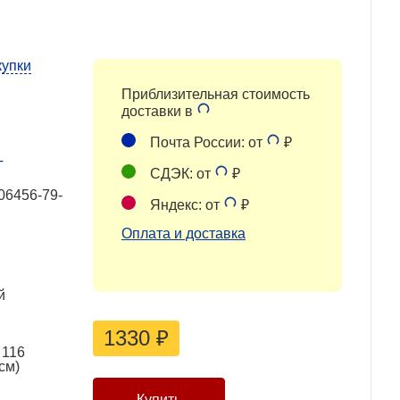
купки
Приблизительная стоимость
доставки в
Почта России: от
₽
Т
СДЭК: от
₽
06456-79-
Яндекс: от
₽
Оплата и доставка
й
1330
₽
 116
см)