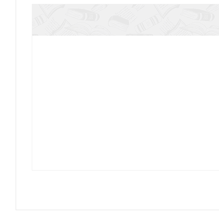
Кравецкий А. В поисках актуального
Я никогда и нигде не умру. Дневник. Письма. 1
Хиллесум