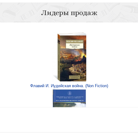
Лидеры продаж
Говори, Госп
 прошлого
Флавий И. Иудейская война. (Non Fiction)
941-1943 г.. Этти