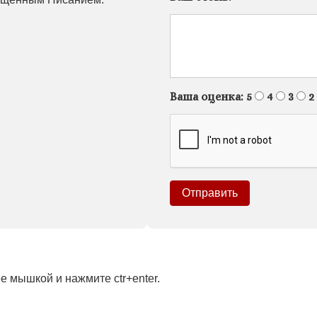
Ваша оценка:
5
4
3
2
 мышкой и нажмите ctr+enter.