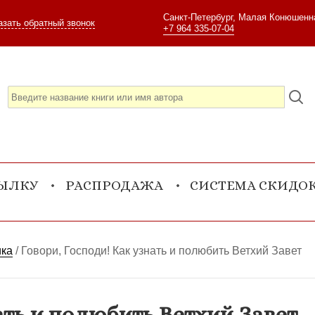
Санкт-Петербург, Малая Конюшенна
азать обратный звонок
+7 964 335-07-04
СЫЛКУ
РАСПРОДАЖА
СИСТЕМА СКИДО
ика
/
Говори, Господи! Как узнать и полюбить Ветхий Завет
ать и полюбить Ветхий Завет