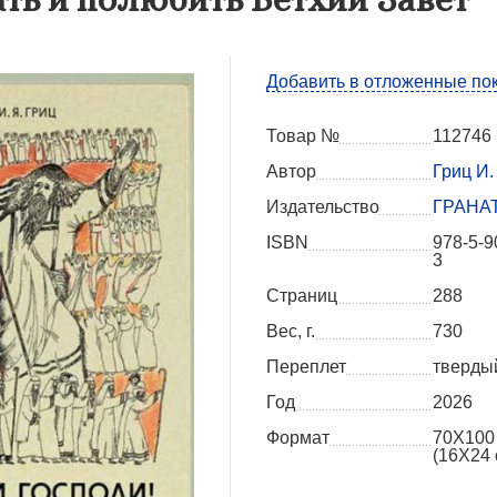
Добавить в отложенные по
Товар №
112746
Автор
Гриц И.
Издательство
ГРАНА
ISBN
978-5-9
3
Страниц
288
Вес, г.
730
Переплет
тверды
Год
2026
Формат
70Х100
(16X24 