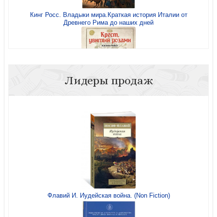
Кинг Росс. Владыки мира.Краткая история Италии от
Древнего Рима до наших дней
Лидеры продаж
Ребисс Х. Крест, увитый розами
Флавий И. Иудейская война. (Non Fiction)
Реза Аслан: Зелот. Земной путь Иисуса из Назарета