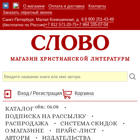
О магазине
Оплата и доставка
Контакты
Заказать обратный звонок
8 800 201-43-49
Санкт-Петербург, Малая Конюшенная, д. 9,
+7 812 571-20-75
+7 964 335-07-04
(бесплатно по России)
МАГАЗИН ХРИСТИАНСКОЙ ЛИТЕРАТУРЫ
Вход
/
Регистрация
Корзина
обн.: 06.08
КАТАЛОГ
ПОДПИСКА НА РАССЫЛКУ
РАСПРОДАЖА
СИСТЕМА СКИДОК
О МАГАЗИНЕ
ПРАЙС-ЛИСТ
АВТОРЫ
ИЗДАТЕЛЬСТВА