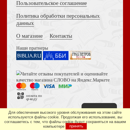
Пользовательское соглашение
Политика обработки персональных
Достоевский Ф.М. Сила и правда России (2024)
Фернандес-Арнесто Ф.. Магеллан.: Великие открытия
данных
позднего Средневековья
О магазине
Контакты
Наши пратнеры
Книга пророка Амоса. Введение и комментарий
Фролова В. Ищи меня в России. Дневник восточной
рабыни в немецком плену. 1944-1945
оплата по
qr-коду
Наверх
Дизайн сайта —
студия «Артминистри»
Для обеспечения высокого уровня обслуживания на этом сайте
используются файлы cookie. Продолжая его использование, вы
соглашаетесь с тем, что файлы cookie будут сохраняться на вашем
Библия в современном русском переводе. 073 (2025, 3-
компьютере
принять
е изд., перераб., и доп., синий бумвинил)