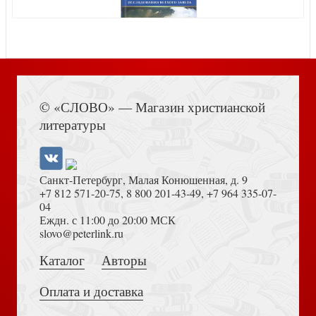
Книга Иисуса Навина
Носов Н. Иронические юморески. Кванты смеха
© «СЛОВО» — Магазин христианской
литературы
Санкт-Петербург, Малая Конюшенная, д. 9
+7 812 571-20-75
,
8 800 201-43-49
,
+7 964 335-07-
04
Еждн. с 11:00 до 20:00 МСК
Толкование на Апокалипсис (Тихоний Африканский)
slovo@peterlink.ru
Хенидж Д. Наикратчайшая история Греции
Каталог
Авторы
Оплата и доставка