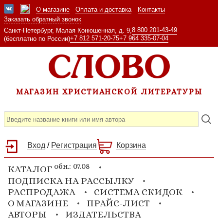
О магазине
Оплата и доставка
Контакты
Заказать обратный звонок
8 800 201-43-49
Санкт-Петербург, Малая Конюшенная, д. 9,
+7 812 571-20-75
+7 964 335-07-04
(бесплатно по России)
МАГАЗИН ХРИСТИАНСКОЙ ЛИТЕРАТУРЫ
Вход
/
Регистрация
Корзина
обн.: 07.08
КАТАЛОГ
ПОДПИСКА НА РАССЫЛКУ
РАСПРОДАЖА
СИСТЕМА СКИДОК
О МАГАЗИНЕ
ПРАЙС-ЛИСТ
АВТОРЫ
ИЗДАТЕЛЬСТВА