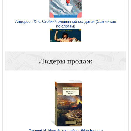
Андерсен Х.К. Стойкий оловянный солдатик (Сам читаю
по слогам)
Лидеры продаж
Кун Н. Нейхардт А. Легенды и мифы Древней Греции и
Древнего Рима (Большие книги)
Флавий И. Иудейская война. (Non Fiction)