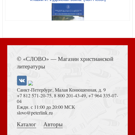
Маршак С. Песенка синьора помидора (Малыш, читай)
Книга Иисуса Навина
© «СЛОВО» — Магазин христианской
Свифт Д. Путешествия Гулливера (АСТ)
литературы
Санкт-Петербург, Малая Конюшенная, д. 9
+7 812 571-20-75
,
8 800 201-43-49
,
+7 964 335-07-
04
Еждн. с 11:00 до 20:00 МСК
Толкование на Апокалипсис (Тихоний Африканский)
slovo@peterlink.ru
Сартр Ж.-П. Мухи, Затворники Альтоны: пьесы
(Эксклюзивная классика)
Каталог
Авторы