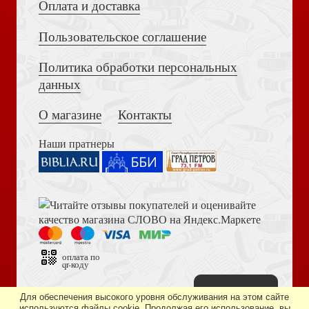
Оплата и доставка
Пользовательское соглашение
Политика обработки персональных
Достоевский Ф.М. Сила и правда России (2024)
данных
Поцелуй Иуды
О магазине
Контакты
Наши пратнеры
Книга пророка Амоса. Введение и комментарий
Келейная книжица. Из духовной аптечки. О терпении
оплата по
qr-коду
Наверх
Дизайн сайта —
студия «Артминистри»
Для обеспечения высокого уровня обслуживания на этом сайте
используются файлы cookie. Продолжая его использование, вы