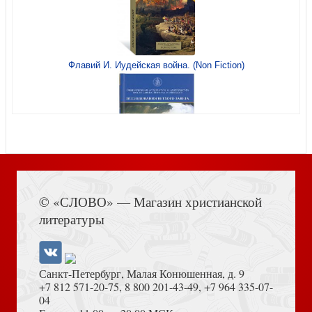
Николаева М. Некрополи Петербурга. Адамовы головы,
Флавий И. Иудейская война. (Non Fiction)
холерные кладбища и гром-камень
Книга Иисуса Навина
Смит А. Книги и их создатели. Печатники, издатели и
© «СЛОВО» — Магазин христианской
мечтатели, которые открыли книжное дело
литературы
Санкт-Петербург, Малая Конюшенная, д. 9
+7 812 571-20-75
,
8 800 201-43-49
,
+7 964 335-07-
04