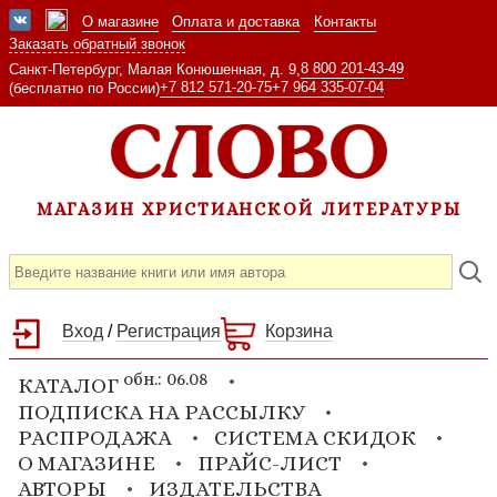
О магазине
Оплата и доставка
Контакты
Заказать обратный звонок
8 800 201-43-49
Санкт-Петербург, Малая Конюшенная, д. 9,
+7 812 571-20-75
+7 964 335-07-04
(бесплатно по России)
МАГАЗИН ХРИСТИАНСКОЙ ЛИТЕРАТУРЫ
Вход
/
Регистрация
Корзина
обн.: 06.08
КАТАЛОГ
ПОДПИСКА НА РАССЫЛКУ
РАСПРОДАЖА
СИСТЕМА СКИДОК
О МАГАЗИНЕ
ПРАЙС-ЛИСТ
АВТОРЫ
ИЗДАТЕЛЬСТВА