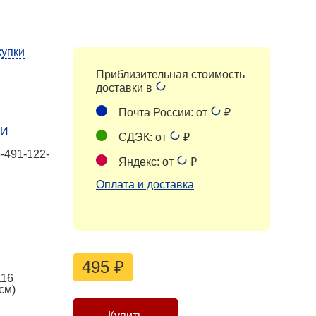
купки
Приблизительная стоимость
доставки в
Почта России: от
₽
ПИ
СДЭК: от
₽
-491-122-
Яндекс: от
₽
Оплата и доставка
495
₽
116
см)