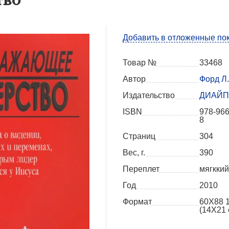
Добавить в отложенные по
Товар №
33468
Автор
Форд Л.
Издательство
ДИАЙ
ISBN
978-966
8
Страниц
304
Вес, г.
390
Переплет
мягккий
Год
2010
Формат
60X88 
(14Х21 