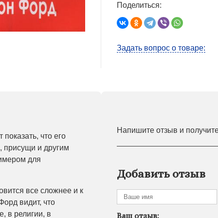
Поделиться:
Задать вопрос о товаре:
Напишите отзыв и получит
 показать, что его
, присущи и другим
римером для
Добавить отзыв
овится все сложнее и к
Форд видит, что
, в религии, в
Ваш отзыв: