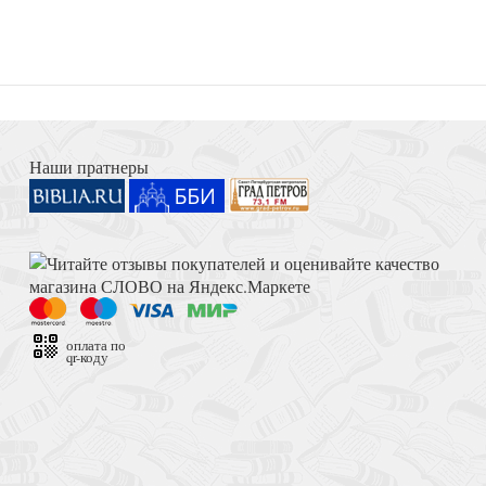
ешений
Книга Иисуса Навина
Наши пратнеры
Достоевский Ф.М. Сила и правда России (2024)
оплата по
qr-коду