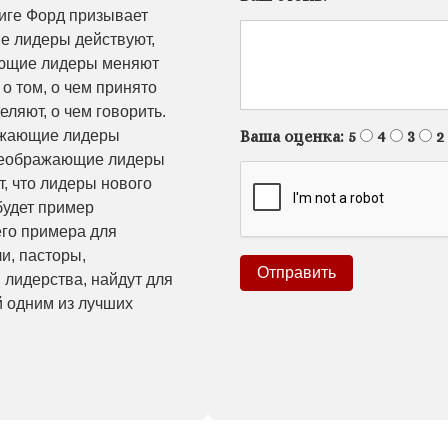
ниге Форд призывает
е лидеры действуют,
ающие лидеры меняют
о том, о чем принято
ляют, о чем говорить.
Ваша оценка:
5
4
3
2
ражающие лидеры
преображающие лидеры
, что лидеры нового
 будет пример
го примера для
и, пасторы,
 лидерства, найдут для
й одним из лучших