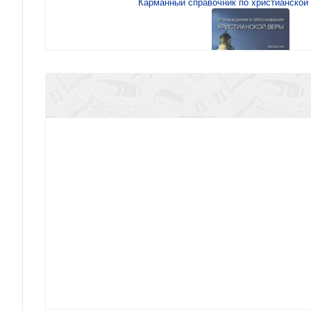
Карманный справочник по христианской 
Утверждение и обоснование христиан
Преображающее лидерство