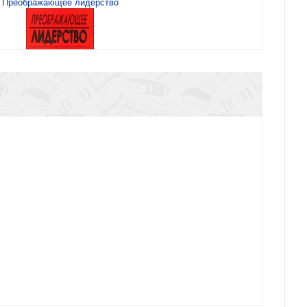
Преображающее лидерство
Преображающее лидерство
дорового, счастливого и послушного ребёнка