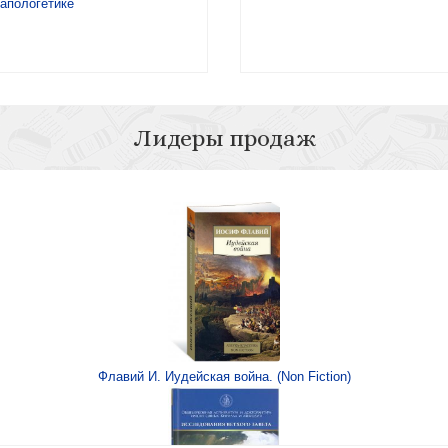
апологетике
Лидеры продаж
ской веры
Как вырастить з
Флавий И. Иудейская война. (Non Fiction)