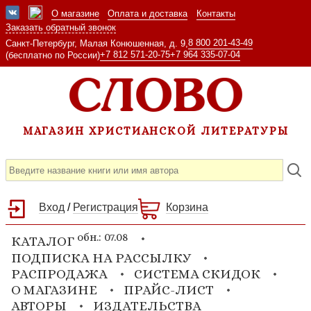
О магазине
Оплата и доставка
Контакты
Заказать обратный звонок
8 800 201-43-49
Санкт-Петербург, Малая Конюшенная, д. 9,
+7 812 571-20-75
+7 964 335-07-04
(бесплатно по России)
МАГАЗИН ХРИСТИАНСКОЙ ЛИТЕРАТУРЫ
Вход
/
Регистрация
Корзина
обн.: 07.08
КАТАЛОГ
ПОДПИСКА НА РАССЫЛКУ
РАСПРОДАЖА
СИСТЕМА СКИДОК
О МАГАЗИНЕ
ПРАЙС-ЛИСТ
АВТОРЫ
ИЗДАТЕЛЬСТВА