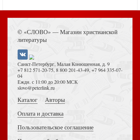
Свет Истины. Вып.6. Петр. Тетрадь для учащихся
Книга Иисуса Навина
средних и старших классов
© «СЛОВО» — Магазин христианской
Раскрась Евангелие от Марка
литературы
Санкт-Петербург, Малая Конюшенная, д. 9
+7 812 571-20-75
,
8 800 201-43-49
,
+7 964 335-07-
04
Еждн. с 11:00 до 20:00 МСК
Достоевский Ф.М. Сила и правда России (2024)
slovo@peterlink.ru
Тайна поместья Буркот
Павел. Путешествия
Каталог
Авторы
Оплата и доставка
Пользовательское соглашение