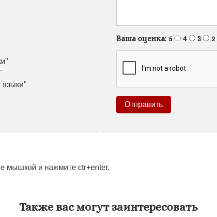
Ваша оценка:
5
4
3
2
ки"
"
 языки"
 мышкой и нажмите ctr+enter.
Также вас могут заинтересовать