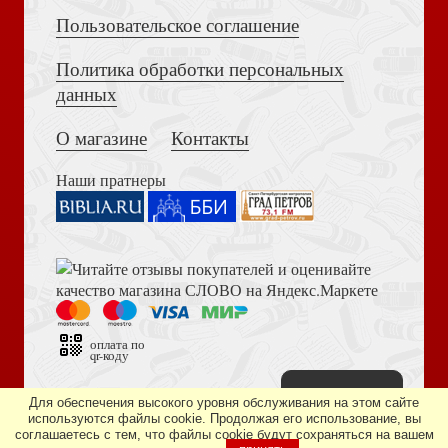
Пользовательское соглашение
Загадка древнего человека
Политика обработки персональных
Достоевский Ф.М. Сила и правда России (2024)
Карманный справочник по христианской апологетике
данных
О магазине
Контакты
Наши пратнеры
Этика. Принятие нравственных решений
Книга пророка Амоса. Введение и комментарий
оплата по
qr-коду
Наверх
Дизайн сайта —
студия «Артминистри»
Для обеспечения высокого уровня обслуживания на этом сайте
используются файлы cookie. Продолжая его использование, вы
Льюис К. Просто христианство
соглашаетесь с тем, что файлы cookie будут сохраняться на вашем
Библия в современном русском переводе. 073 (2025, 3-