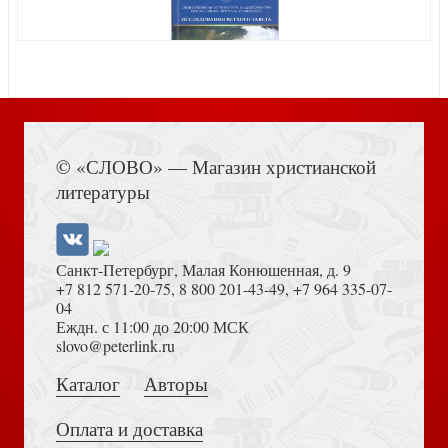
Карманный справочник по христианской апологетике
Книга Иисуса Навина
© «СЛОВО» — Магазин христианской
Ангелы и демоны. Что мы действительно знаем о них?
литературы
Санкт-Петербург, Малая Конюшенная, д. 9
+7 812 571-20-75
,
8 800 201-43-49
,
+7 964 335-07-
04
Еждн. с 11:00 до 20:00 МСК
Поиск истины
Толкование на Апокалипсис (Тихоний Африканский)
slovo@peterlink.ru
Справочник по христианской апологетике
Каталог
Авторы
Оплата и доставка