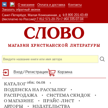
О магазине
Оплата и доставка
Контакты
Заказать обратный звонок
8 800 201-43-49
Санкт-Петербург, Малая Конюшенная, д. 9,
+7 812 571-20-75
+7 964 335-07-04
(бесплатно по России)
МАГАЗИН ХРИСТИАНСКОЙ ЛИТЕРАТУРЫ
Вход
/
Регистрация
Корзина
обн.: 06.08
КАТАЛОГ
ПОДПИСКА НА РАССЫЛКУ
РАСПРОДАЖА
СИСТЕМА СКИДОК
О МАГАЗИНЕ
ПРАЙС-ЛИСТ
АВТОРЫ
ИЗДАТЕЛЬСТВА