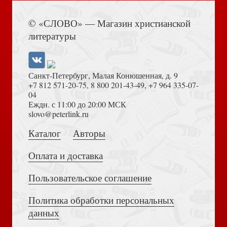
Немирович-Данченко В.И. Близнецы святого Николая.
Книга Иисуса Навина
Повести и рассказы
© «СЛОВО» — Магазин христианской
литературы
Санкт-Петербург, Малая Конюшенная, д. 9
+7 812 571-20-75
,
8 800 201-43-49
,
+7 964 335-07-
04
Еждн. с 11:00 до 20:00 МСК
Толкование на Апокалипсис (Тихоний Африканский)
slovo@peterlink.ru
Фалеев Е.В. Герменевтика Мартина Хайдеггера
Каталог
Авторы
Оплата и доставка
Пользовательское соглашение
Политика обработки персональных
Достоевский Ф.М. Сила и правда России (2024)
Недель А. Панмедиа. COVID -19, люди и политика
данных