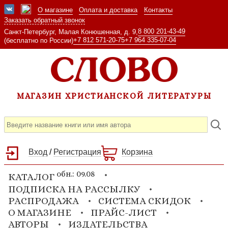
О магазине
Оплата и доставка
Контакты
Заказать обратный звонок
8 800 201-43-49
Санкт-Петербург, Малая Конюшенная, д. 9,
+7 812 571-20-75
+7 964 335-07-04
(бесплатно по России)
МАГАЗИН ХРИСТИАНСКОЙ ЛИТЕРАТУРЫ
Вход
/
Регистрация
Корзина
обн.: 09.08
КАТАЛОГ
ПОДПИСКА НА РАССЫЛКУ
РАСПРОДАЖА
СИСТЕМА СКИДОК
О МАГАЗИНЕ
ПРАЙС-ЛИСТ
АВТОРЫ
ИЗДАТЕЛЬСТВА