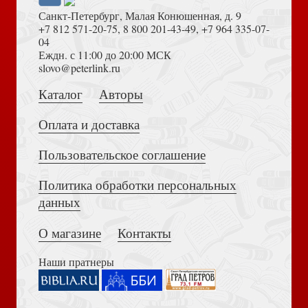
Санкт-Петербург, Малая Конюшенная, д. 9
+7 812 571-20-75
,
8 800 201-43-49
,
+7 964 335-07-
04
Еждн. с 11:00 до 20:00 МСК
Достоевский Ф.М. Сила и правда России (2024)
slovo@peterlink.ru
Очерки библейского богословия. Книга 1. Пятикнижие
Каталог
Авторы
(2025)
Оплата и доставка
Пользовательское соглашение
Политика обработки персональных
Толкование на Апокалипсис (Тихоний Африканский)
данных
Святитель Лука (Войно-Ясенецкий) «О духе, душе и
О магазине
Контакты
теле». Исследование текста...
Наши пратнеры