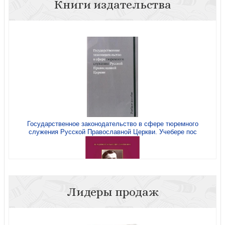
Книги издательства
Шишкин А., Новопашенная Э. За фасадом: 25 писем о
Петербурге и его жителях
Государственное законодательство в сфере тюремного
служения Русской Православной Церкви. Учебере пос
Шишкин А., Новопашенная Э. За фасадом
Лидеры продаж
Зинченко В. Собрание духовных песнопений