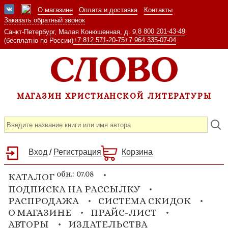
О магазине
Оплата и доставка
Контакты
Заказать обратный звонок
8 800 201-43-49
Санкт-Петербург, Малая Конюшенная, д. 9,
+7 812 571-20-75
+7 964 335-07-04
(бесплатно по России)
МАГАЗИН ХРИСТИАНСКОЙ ЛИТЕРАТУРЫ
Вход
/
Регистрация
Корзина
обн.: 07.08
КАТАЛОГ
ПОДПИСКА НА РАССЫЛКУ
РАСПРОДАЖА
СИСТЕМА СКИДОК
О МАГАЗИНЕ
ПРАЙС-ЛИСТ
АВТОРЫ
ИЗДАТЕЛЬСТВА