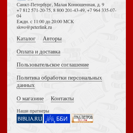
Санкт-Петербург, Малая Конюшенная, д. 9
+7 812 571-20-75
,
8 800 201-43-49
,
+7 964 335-07-
04
Еждн. с 11:00 до 20:00 МСК
Достоевский Ф.М. Сила и правда России (2024)
slovo@peterlink.ru
Еловые лапы: рассказы и сказки для детей (Сибирская
Светлого Воскресения проповедь. Воскресные
Благозвонница)
проповеди
Каталог
Авторы
Оплата и доставка
Пользовательское соглашение
Политика обработки персональных
Толкование на Апокалипсис (Тихоний Африканский)
данных
Пути небесные. (Омега-Л))
Петрова З. Спят усталые игрушки (Малыш, читай)
О магазине
Контакты
Наши пратнеры
Книга пророка Амоса. Введение и комментарий