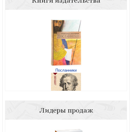
Книги издательства
Лето Господне (2023. Книги Ивана Шмелева, Омега-Л)
Посланники
Шмелев И. Птицы Божии
Лидеры продаж
Гете И.В. Учение о цвете: хрестоматия (Эксклюзивная
философия, покет)
Воскресения день. Пасхальные рассказы