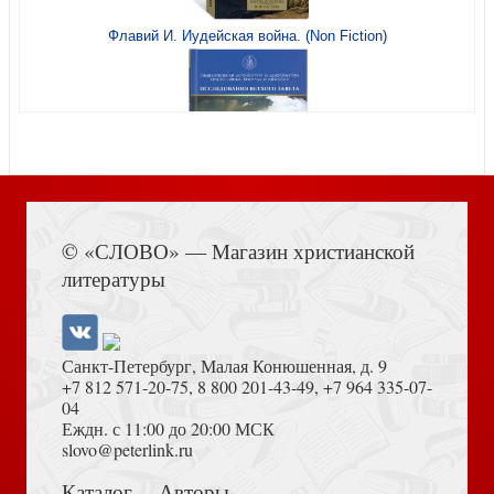
Святитель Спиридон Тримифунтский (Благовест)
Флавий И. Иудейская война. (Non Fiction)
Акафист Пресвятой Богородице в честь иконы Ее «Всех
Книга Иисуса Навина
скорбящих радость» (Благовест)
© «СЛОВО» — Магазин христианской
литературы
Санкт-Петербург, Малая Конюшенная, д. 9
+7 812 571-20-75
,
8 800 201-43-49
,
+7 964 335-07-
04
Еждн. с 11:00 до 20:00 МСК
Толкование на Апокалипсис (Тихоний Африканский)
slovo@peterlink.ru
Воскресные Евангелия Великого поста с толкованиями
Каталог
Авторы