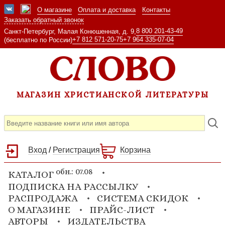
О магазине
Оплата и доставка
Контакты
Заказать обратный звонок
8 800 201-43-49
Санкт-Петербург, Малая Конюшенная, д. 9,
+7 812 571-20-75
+7 964 335-07-04
(бесплатно по России)
МАГАЗИН ХРИСТИАНСКОЙ ЛИТЕРАТУРЫ
Вход
/
Регистрация
Корзина
обн.: 07.08
КАТАЛОГ
ПОДПИСКА НА РАССЫЛКУ
РАСПРОДАЖА
СИСТЕМА СКИДОК
О МАГАЗИНЕ
ПРАЙС-ЛИСТ
АВТОРЫ
ИЗДАТЕЛЬСТВА