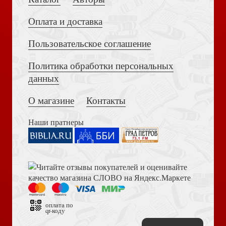
Оплата и доставка
Пользовательское соглашение
Политика обработки персональных
Достоевский Ф.М. Сила и правда России (2024)
Афон (Благовест)
данных
О магазине
Контакты
Наши пратнеры
Книга пророка Амоса. Введение и комментарий
Новый Завет (Благовест, 2024)
оплата по
qr-коду