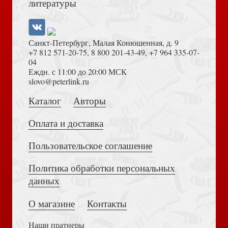
литературы
Санкт-Петербург, Малая Конюшенная, д. 9
+7 812 571-20-75
,
8 800 201-43-49
,
+7 964 335-07-
04
Еждн. с 11:00 до 20:00 МСК
Толкование на Апокалипсис (Тихоний Африканский)
slovo@peterlink.ru
Большое путешествие. Библейские истории для детей и
взрослых
Каталог
Авторы
Оплата и доставка
Пользовательское соглашение
Политика обработки персональных
Достоевский Ф.М. Сила и правда России (2024)
данных
Что есть духовная жизнь и как на нее настроиться?
(Благовест)
О магазине
Контакты
Наши пратнеры