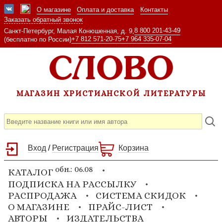
О магазине
Оплата и доставка
Контакты
Заказать обратный звонок
8 800 201-43-49
Санкт-Петербург, Малая Конюшенная, д. 9,
+7 812 571-20-75
+7 964 335-07-04
(бесплатно по России)
МАГАЗИН ХРИСТИАНСКОЙ ЛИТЕРАТУРЫ
Вход
/
Регистрация
Корзина
обн.: 06.08
КАТАЛОГ
ПОДПИСКА НА РАССЫЛКУ
РАСПРОДАЖА
СИСТЕМА СКИДОК
О МАГАЗИНЕ
ПРАЙС-ЛИСТ
АВТОРЫ
ИЗДАТЕЛЬСТВА