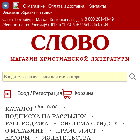
О магазине
Оплата и доставка
Контакты
Заказать обратный звонок
8 800 201-43-49
Санкт-Петербург, Малая Конюшенная, д. 9,
+7 812 571-20-75
+7 964 335-07-04
(бесплатно по России)
МАГАЗИН ХРИСТИАНСКОЙ ЛИТЕРАТУРЫ
Вход
/
Регистрация
Корзина
обн.: 07.08
КАТАЛОГ
ПОДПИСКА НА РАССЫЛКУ
РАСПРОДАЖА
СИСТЕМА СКИДОК
О МАГАЗИНЕ
ПРАЙС-ЛИСТ
АВТОРЫ
ИЗДАТЕЛЬСТВА