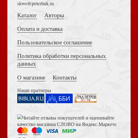
Толкование на Апокалипсис (Тихоний Африканский)
slovo@peterlink.ru
Проповедь Евангелия и истинное обращение
Каталог
Авторы
Оплата и доставка
Пользовательское соглашение
Политика обработки персональных
Достоевский Ф.М. Сила и правда России (2024)
Откровение (Контуры христианского богословия)
данных
О магазине
Контакты
Наши пратнеры
Библия в современном русском переводе. 073 (2025, 3-
Христос без лица: личность Христа в зеркале древних
е изд., перераб., и доп., синий бумвинил)
ересей