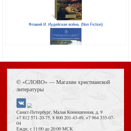
Флавий И. Иудейская война. (Non Fiction)
Личность Христа (Контуры христианского богословия)
Книга Иисуса Навина
Провидение. Контуры христианского богословия
© «СЛОВО» — Магазин христианской
литературы
Санкт-Петербург, Малая Конюшенная, д. 9
+7 812 571-20-75
,
8 800 201-43-49
,
+7 964 335-07-
04
Еждн. с 11:00 до 20:00 МСК