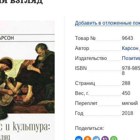
Добавить в отложенные по
Товар №
9643
Автор
Карсон 
Издательство
Позити
ISBN
978-985
8
Страниц
288
Вес, г.
450
Переплет
мягкий
Год
2018
Поделиться: