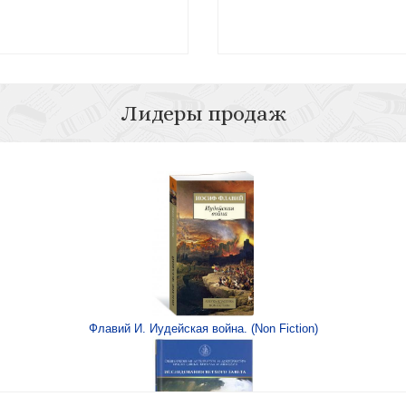
Лидеры продаж
огословия)
Ветхий Завет на с
 богословия)
Флавий И. Иудейская война. (Non Fiction)
Ветх