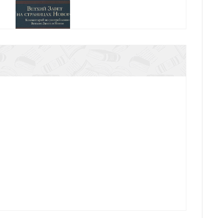
траницах Нового.Комментарий по употреблению
Ветхого Завета в Новом
ий Завет на страницах Нового. Т.2