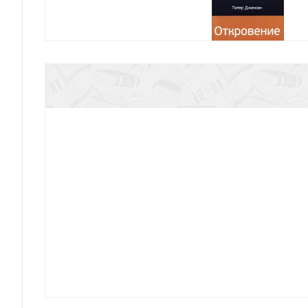
Откровение (Контуры христианского б
Личность Христа (Контуры христианского