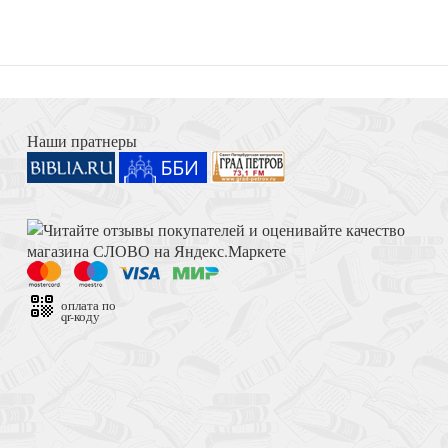
бращение
Книга Иисуса Навина
Крест и христианс
Наши пратнеры
 кардиналу Садолето
Достоевский Ф.М. Сила и правда России (2024)
Ветх
оплата по
qr-коду