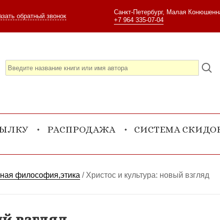
Санкт-Петербург, Малая Конюшенна
азать обратный звонок
+7 964 335-07-04
СЫЛКУ
РАСПРОДАЖА
СИСТЕМА СКИДО
зная философия,этика
/
Христос и культура: новый взгляд
ый взгляд