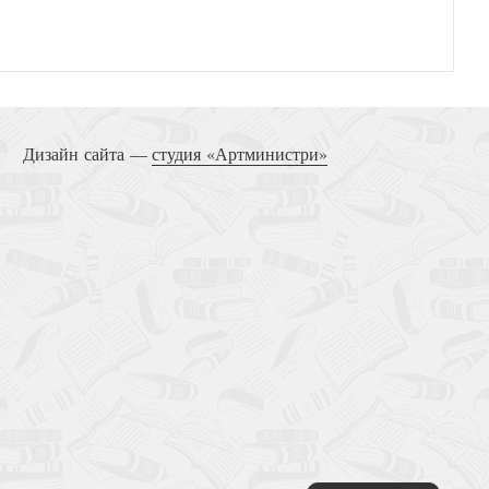
кое служение. Уроки о руководстве из Первого
послания к Коринфянам
Дизайн сайта —
студия «Артминистри»
ий Завет на страницах Нового. Т.1