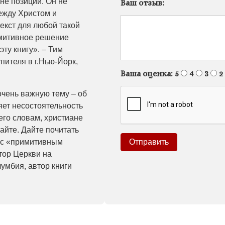
не позиций. Он не
Ваш отзыв:
ежду Христом и
текст для любой такой
имитивное решение
ту книгу». – Тим
пителя в г.Нью-Йорк,
Ваша оценка:
5
4
3
2
очень важную тему – об
яет несостоятельность
его словам, христиане
айте. Дайте почитать
 с «примитивным
тор Церкви на
лумбия, автор книги