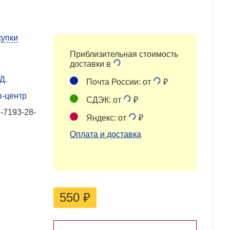
купки
Приблизительная стоимость
доставки в
Д.
Почта России: от
₽
в-центр
СДЭК: от
₽
-7193-28-
Яндекс: от
₽
Оплата и доставка
550
₽