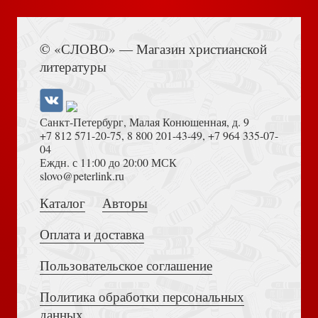
Книга Иисуса Навина
© «СЛОВО» — Магазин христианской
литературы
Князь Владимир и истоки русской традиции...
Санкт-Петербург, Малая Конюшенная, д. 9
+7 812 571-20-75
,
8 800 201-43-49
,
+7 964 335-07-
04
Еждн. с 11:00 до 20:00 МСК
Толкование на Апокалипсис (Тихоний Африканский)
slovo@peterlink.ru
Древнееврейский язык: учебник
Каталог
Авторы
Оплата и доставка
Пользовательское соглашение
Политика обработки персональных
Достоевский Ф.М. Сила и правда России (2024)
данных