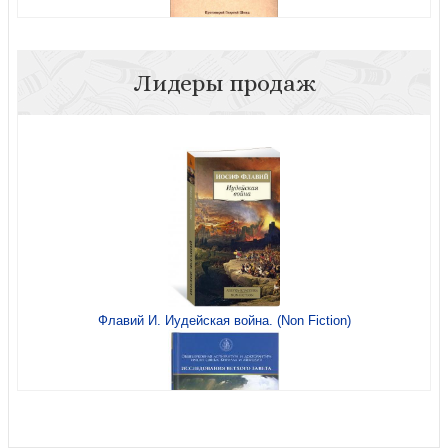
Лидеры продаж
Шмид Г.Ю., прот. Богословие святого Луки, евангелиста
и дееписателя
Флавий И. Иудейская война. (Non Fiction)
Материалы конференции, посвященной 100-летию со
дня рождения архиепископу Михаила (Мудьюгина)...