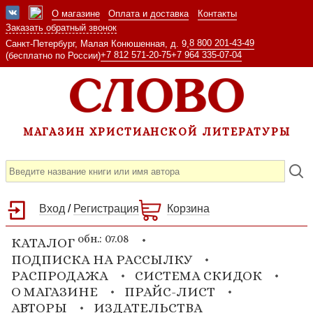
О магазине
Оплата и доставка
Контакты
Заказать обратный звонок
8 800 201-43-49
Санкт-Петербург, Малая Конюшенная, д. 9,
+7 812 571-20-75
+7 964 335-07-04
(бесплатно по России)
МАГАЗИН ХРИСТИАНСКОЙ ЛИТЕРАТУРЫ
Вход
/
Регистрация
Корзина
обн.: 07.08
КАТАЛОГ
ПОДПИСКА НА РАССЫЛКУ
РАСПРОДАЖА
СИСТЕМА СКИДОК
О МАГАЗИНЕ
ПРАЙС-ЛИСТ
АВТОРЫ
ИЗДАТЕЛЬСТВА