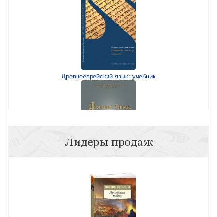
византийской церкви
Древнееврейский язык: учебник
Герцман Е. Цикл лекций по истории и теории античной
музыки
Лидеры продаж
Постная Триодь. Седмичные прокимны
Герцман Е. Древнеримский «Ономастикон», содержащий
бытовавшие сведения об античной музыкальной цивил