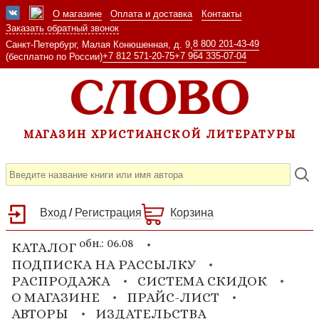
О магазине
Оплата и доставка
Контакты
Заказать обратный звонок
8 800 201-43-49
Санкт-Петербург, Малая Конюшенная, д. 9,
+7 812 571-20-75
+7 964 335-07-04
(бесплатно по России)
МАГАЗИН ХРИСТИАНСКОЙ ЛИТЕРАТУРЫ
Вход
/
Регистрация
Корзина
обн.: 06.08
КАТАЛОГ
ПОДПИСКА НА РАССЫЛКУ
РАСПРОДАЖА
СИСТЕМА СКИДОК
О МАГАЗИНЕ
ПРАЙС-ЛИСТ
АВТОРЫ
ИЗДАТЕЛЬСТВА