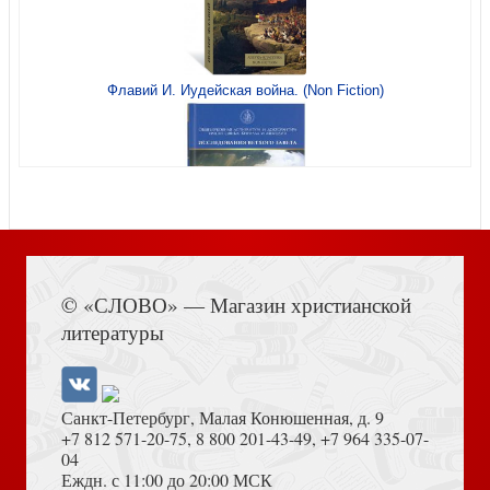
Вдовина Г.В. Химеры в лесах схоластики. Ens rationis и
Флавий И. Иудейская война. (Non Fiction)
объективное бытие
Герцман Е.В. Византийская псалтика
Книга Иисуса Навина
Богословие истории в XX веке: Восток и Запад.
© «СЛОВО» — Магазин христианской
Коллективная монография
литературы
Герцман Е. Особенности византийской музыкальной
культуры
Санкт-Петербург, Малая Конюшенная, д. 9
+7 812 571-20-75
,
8 800 201-43-49
,
+7 964 335-07-
04
Еждн. с 11:00 до 20:00 МСК
Толкование на Апокалипсис (Тихоний Африканский)