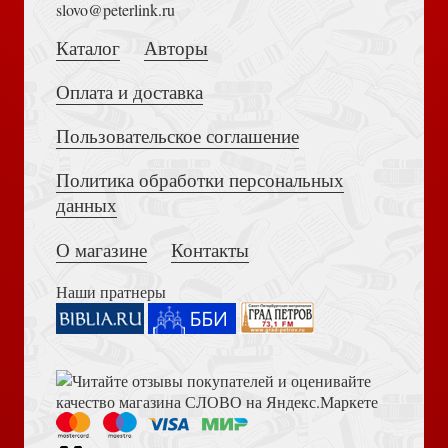
slovo@peterlink.ru
Егоров А.Б. История Древнего Рима. Республика. Курс
лекций
Каталог
Авторы
Оплата и доставка
Пользовательское соглашение
Политика обработки персональных
Достоевский Ф.М. Сила и правда России (2024)
данных
Актуальные вопросы церковной науки: научный журнал.
№2, 2019
О магазине
Контакты
Наши пратнеры
Книга пророка Амоса. Введение и комментарий
Основное богословие