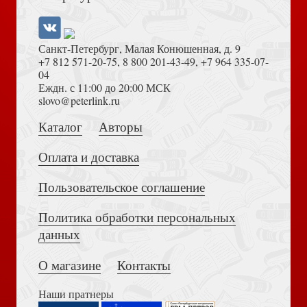
Руководство в духе агапе
Санкт-Петербург, Малая Конюшенная, д. 9
+7 812 571-20-75
,
8 800 201-43-49
,
+7 964 335-07-
04
Еждн. с 11:00 до 20:00 МСК
Достоевский Ф.М. Сила и правда России (2024)
slovo@peterlink.ru
Что Дух говорит церквям?
Каталог
Авторы
Собрания старейшин
Оплата и доставка
Пользовательское соглашение
Политика обработки персональных
Толкование на Апокалипсис (Тихоний Африканский)
данных
Что значит, что Бог суверенен?
Пособие по руководству церковью (библейские
О магазине
Контакты
принципы)
Наши пратнеры