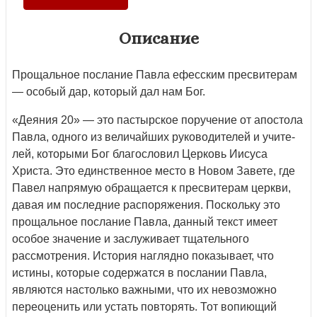
Описание
Прощальное послание Павла ефесским пресвитерам
— особый дар, ко­торый дал нам Бог.
«Деяния 20» — это пастырское по­ручение от апостола
Павла, одного из величайших руководителей и учите­
лей, которыми Бог благословил Цер­ковь Иисуса
Христа. Это единствен­ное место в Новом Завете, где
Павел напрямую обращается к пресвитерам церкви,
давая им последние распоря­жения. Поскольку это
прощальное послание Павла, данный текст имеет
особое значение и заслуживает тща­тельного
рассмотрения. История наглядно показывает, что
истины, ко­торые содержатся в послании Павла,
являются настолько важными, что их невозможно
переоценить или устать повторять. Тот вопиющий