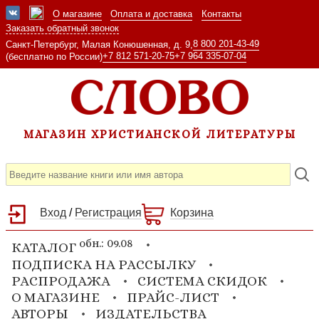
О магазине
Оплата и доставка
Контакты
Заказать обратный звонок
8 800 201-43-49
Санкт-Петербург, Малая Конюшенная, д. 9,
+7 812 571-20-75
+7 964 335-07-04
(бесплатно по России)
МАГАЗИН ХРИСТИАНСКОЙ ЛИТЕРАТУРЫ
Вход
/
Регистрация
Корзина
обн.: 09.08
КАТАЛОГ
ПОДПИСКА НА РАССЫЛКУ
РАСПРОДАЖА
СИСТЕМА СКИДОК
О МАГАЗИНЕ
ПРАЙС-ЛИСТ
АВТОРЫ
ИЗДАТЕЛЬСТВА