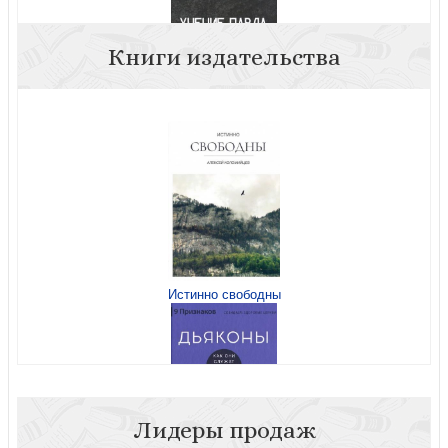
Книги издательства
Учение Павла о дьяконах. Помощь пресвитерам в
заботе о церкви Божьей (твердый пер-т, 2026)
Истинно свободны
Деяния 20. Идут лютые волки: берегите стадо
Лидеры продаж