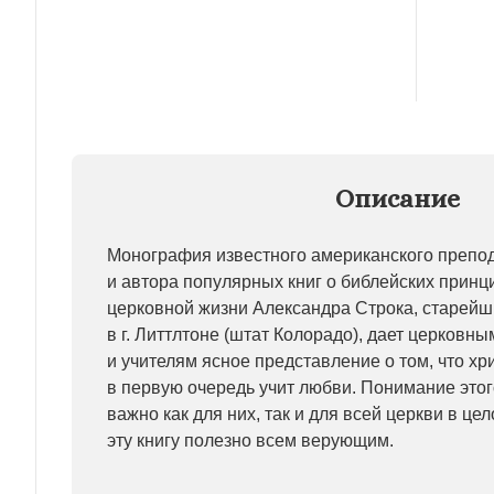
Описание
Монография известного американского препо
и автора популярных книг о библейских принц
церковной жизни Александра Строка, старей
в г. Литтлтоне (штат Колорадо), дает церковн
и учителям ясное представление о том, что хр
в первую очередь учит любви. Понимание это
важно как для них, так и для всей церкви в це
эту книгу полезно всем верующим.