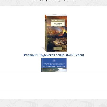
Если ж
(Герои Библии)
Флавий И. Иудейская война. (Non Fiction)
Библейское руковод
Книга Иисуса Навина
на