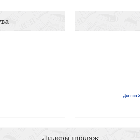
тва
Деяния 2
Лидеры продаж