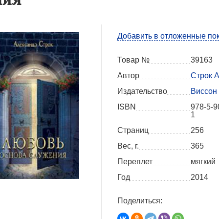
Добавить в отложенные по
Товар №
39163
Автор
Строк А
Издательство
Виссон
ISBN
978-5-9
1
Страниц
256
Вес, г.
365
Переплет
мягкий
Год
2014
Поделиться: