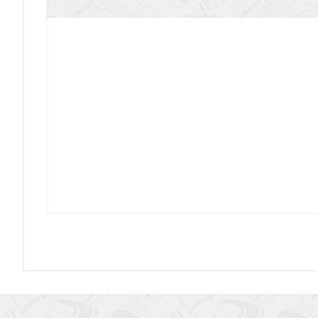
Любовь искупительная
Иаков, родоначальник Израиля, раскраска 
Сила молящегося мужа