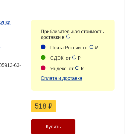
купки
Приблизительная стоимость
доставки в
.
Почта России: от
₽
СДЭК: от
₽
05913-63-
Яндекс: от
₽
Оплата и доставка
518
₽