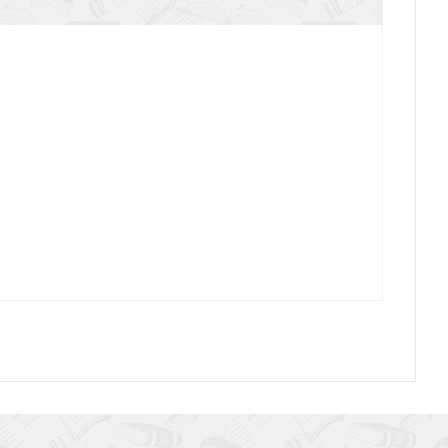
е друг друга угрызаете и съедаете
Любовь — основа служения
ство церковью. Возвращение служения старейшин
 свое место в поместной церкви