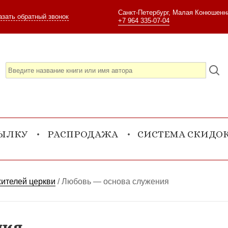
Санкт-Петербург, Малая Конюшенна
азать обратный звонок
+7 964 335-07-04
СЫЛКУ
РАСПРОДАЖА
СИСТЕМА СКИДО
жителей церкви
/
Любовь — основа служения
ния