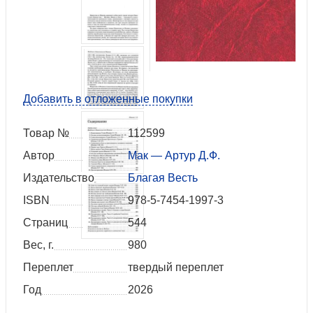
Добавить в отложенные покупки
Товар №
112599
Автор
Мак — Артур Д.Ф.
Издательство
Благая Весть
ISBN
978-5-7454-1997-3
Страниц
544
Вес, г.
980
Переплет
твердый переплет
Год
2026