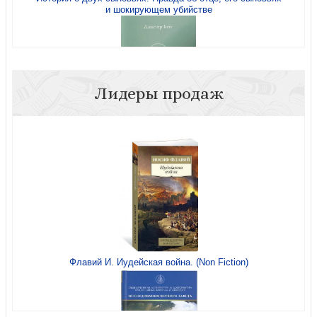
и шокирующем убийстве
Толкование книг Нового завета Матфея. 8 — 15
Лидеры продаж
Человек на кресте
Толкование книг Нового завета. 1 Петра
Флавий И. Иудейская война. (Non Fiction)
Драгоценный Христос
Наедине с Богом