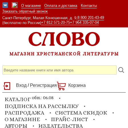
О магазине
Оплата и доставка
Контакты
Заказать обратный звонок
8 800 201-43-49
Санкт-Петербург, Малая Конюшенная, д. 9,
+7 812 571-20-75
+7 964 335-07-04
(бесплатно по России)
МАГАЗИН ХРИСТИАНСКОЙ ЛИТЕРАТУРЫ
Вход
/
Регистрация
Корзина
обн.: 06.08
КАТАЛОГ
ПОДПИСКА НА РАССЫЛКУ
РАСПРОДАЖА
СИСТЕМА СКИДОК
О МАГАЗИНЕ
ПРАЙС-ЛИСТ
АВТОРЫ
ИЗДАТЕЛЬСТВА