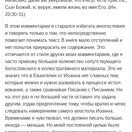
написано, дабы вы уверовали, что Иисус есть Христос,
Сын Божий, и, веруя, имели жизнь во имя Его. (Ин.
20:30-31)
В этом комментарии я старался избегать многословия
и говорить только о том, что непосредственно
помогает понимать текст. В кни­ге мало отступлений и
нет попыток приукрасить ее содержание. Это
отличается от стиля других моих комментариев, где я
часто приво­жу большое количество сопутствующего
богословского и иллюстра­тивного материала. Это не
значит, что в Евангелии от Иоанна нет славных тем,
которые можно и нужно развивать в процессе истол­
кования, а также сравнивая Писание с Писанием. Но
на этот раз я по большей части оставил эту задачу
другим, отдав предпочтение тому, чтобы кратко и четко
следовать намерениям самого апостола Иоанна.
Временами я чувствовал, что должен писать больше,
ино­гда — меньше. Но моей постоянной целью было