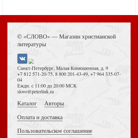
Книга Иисуса Навина
Как помочь детям понять Евангелие
© «СЛОВО» — Магазин христианской
Толкование книг Нового Завета: Комментарий на
литературы
Евангелие от Иоанна 1 — 11
Санкт-Петербург, Малая Конюшенная, д. 9
+7 812 571-20-75
,
8 800 201-43-49
,
+7 964 335-07-
04
Еждн. с 11:00 до 20:00 МСК
Достоевский Ф.М. Сила и правда России (2024)
slovo@peterlink.ru
Сборник упражнений по грамматике древнееврейского
языка
Каталог
Авторы
Хранимые в Божьих руках
Оплата и доставка
Пользовательское соглашение