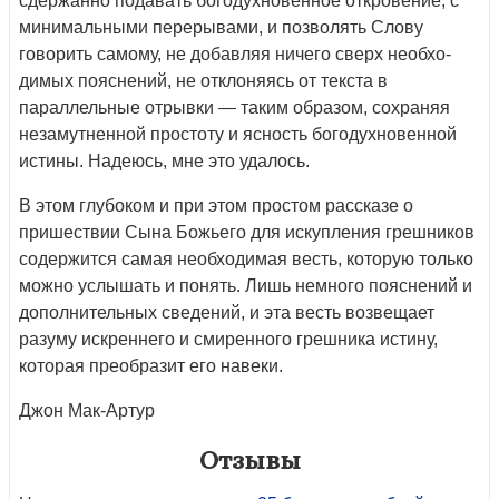
сдержанно подавать богодухновенное откровение, с
минимальными перерывами, и по­зволять Слову
говорить самому, не добавляя ничего сверх необхо­
димых пояснений, не отклоняясь от текста в
параллельные отрыв­ки — таким образом, сохраняя
незамутненной простоту и ясность богодухновенной
истины. Надеюсь, мне это удалось.
В этом глубоком и при этом простом рассказе о
пришествии Сына Божьего для искупления грешников
содержится самая необходимая весть, которую только
можно услышать и понять. Лишь немного пояс­нений и
дополнительных сведений, и эта весть возвещает
разуму искрен­него и смиренного грешника истину,
которая преобразит его навеки.
Джон Мак-Артур
Отзывы