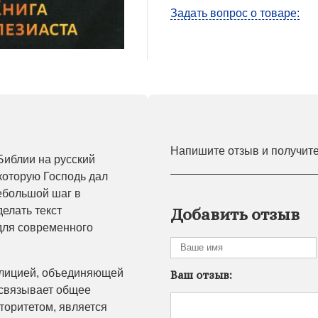
Задать вопрос о товаре:
Напишите отзыв и получит
Библии на русский
 которую Господь дал
небольшой шаг в
елать текст
Добавить отзыв
для современного
алицией, объединяющей
Ваш отзыв:
 связывает общее
торитетом, является