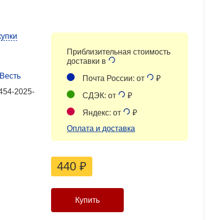
купки
Приблизительная стоимость
доставки в
 Весть
Почта России: от
₽
454-2025-
СДЭК: от
₽
Яндекс: от
₽
Оплата и доставка
440
₽