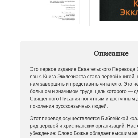
Описание
Это первое издание Евангельского Перево­да 
язык. Книга Экклезиаста стала пер­вой книгой,
нам завершить и предста­вить читателю. Это 
большом и значимом труде, цель которого — сд
Священного Писания понятным и доступным 
поколения рус­скоязычных людей.
Этот перевод осуществляется Библейской ко
ряд церквей и христианских организаций. Нас
убеждение: Слово Божье обладает выс­шим ав