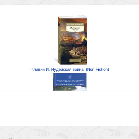
стианина
Флавий И. Иудейская война. (Non Fiction)
стах
Книга Иисуса Навина
М)