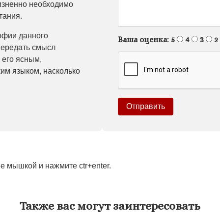
изненно необходимо
тания.
офии данного
Ваша оценка:
5
4
3
2
передать смысл
 его ясным,
им языком, насколько
 мышкой и нажмите ctr+enter.
Также вас могут заинтересовать