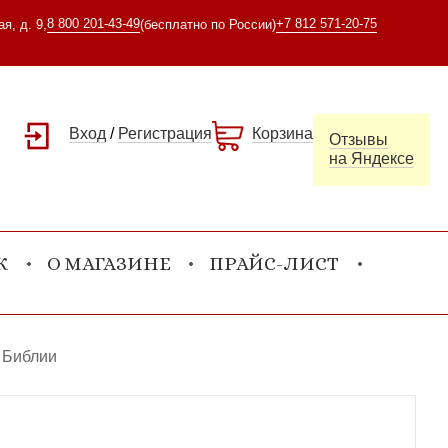
8 800 201-43-49
+7 812 571-20-75
я, д. 9,
(бесплатно по России)
Вход
/
Регистрация
Корзина
Отзывы
на Яндексе
К
О МАГАЗИНЕ
ПРАЙС-ЛИСТ
 Библии