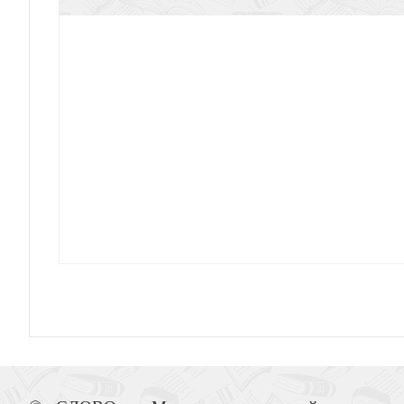
Духовные упражнения для жизни хри
Церковь в неблагополучных ме
Обзор Нового Завета (Тенни 