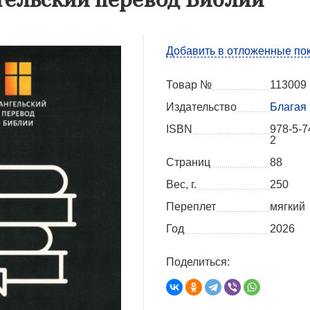
Добавить в отложенные по
Товар №
113009
Издательство
Благая
ISBN
978-5-7
2
Страниц
88
Вес, г.
250
Переплет
мягкий
Год
2026
Поделиться: