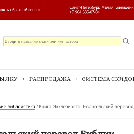
Санкт-Петербург, Малая Конюшенна
азать обратный звонок
+7 964 335-07-04
СЫЛКУ
РАСПРОДАЖА
СИСТЕМА СКИДО
вие,библеистика
/
Книга Экклезиаста. Евангельский перевод
гельский перевод Библии