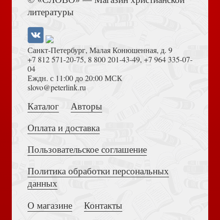
литературы
Санкт-Петербург, Малая Конюшенная, д. 9
+7 812 571-20-75
,
8 800 201-43-49
,
+7 964 335-07-
04
Еждн. с 11:00 до 20:00 МСК
Толкование на Апокалипсис (Тихоний Африканский)
slovo@peterlink.ru
Открытка С Рождеством! «Слава в вышних Богу» 10*15,
глянец (Ваката) 427
Каталог
Авторы
Оплата и доставка
Пользовательское соглашение
Политика обработки персональных
Достоевский Ф.М. Сила и правда России (2024)
данных
Индексы для Библии с прорезкой. Расцветка 15 (бело-
малиновые) 998
О магазине
Контакты