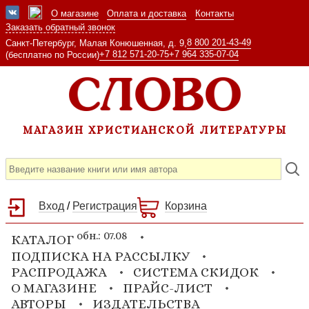
О магазине
Оплата и доставка
Контакты
Заказать обратный звонок
8 800 201-43-49
Санкт-Петербург, Малая Конюшенная, д. 9,
+7 812 571-20-75
+7 964 335-07-04
(бесплатно по России)
МАГАЗИН ХРИСТИАНСКОЙ ЛИТЕРАТУРЫ
Вход
/
Регистрация
Корзина
обн.: 07.08
КАТАЛОГ
ПОДПИСКА НА РАССЫЛКУ
РАСПРОДАЖА
СИСТЕМА СКИДОК
О МАГАЗИНЕ
ПРАЙС-ЛИСТ
АВТОРЫ
ИЗДАТЕЛЬСТВА