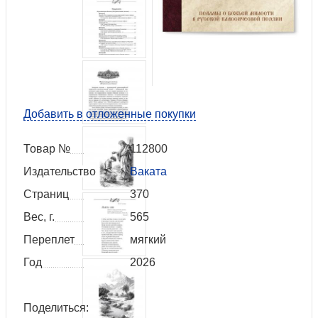
Добавить в отложенные покупки
Товар №
112800
Издательство
Ваката
Страниц
370
Вес, г.
565
Переплет
мягкий
Год
2026
Поделиться: