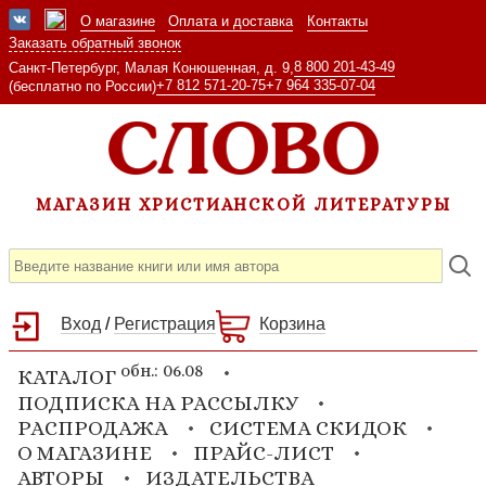
О магазине
Оплата и доставка
Контакты
Заказать обратный звонок
8 800 201-43-49
Санкт-Петербург, Малая Конюшенная, д. 9,
+7 812 571-20-75
+7 964 335-07-04
(бесплатно по России)
МАГАЗИН ХРИСТИАНСКОЙ ЛИТЕРАТУРЫ
Вход
/
Регистрация
Корзина
обн.: 06.08
КАТАЛОГ
ПОДПИСКА НА РАССЫЛКУ
РАСПРОДАЖА
СИСТЕМА СКИДОК
О МАГАЗИНЕ
ПРАЙС-ЛИСТ
АВТОРЫ
ИЗДАТЕЛЬСТВА