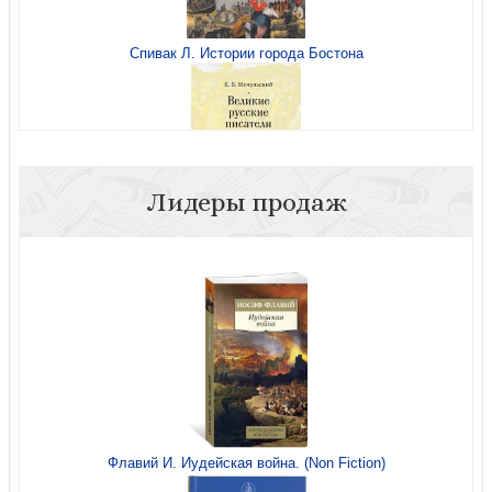
Спивак Л. Истории города Бостона
Лидеры продаж
Мочульский К.В. Великие русские писатели XIX века
Щеглов А.П. Философия в зеркале медицины
Флавий И. Иудейская война. (Non Fiction)