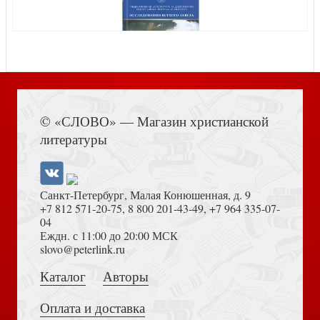
Цабан В. Польские ссыльные межповстанческого
Книга Иисуса Навина
периода и Январское востание. Люди — взгляды —
© «СЛОВО» — Магазин христианской
идеи
литературы
Санкт-Петербург, Малая Конюшенная, д. 9
+7 812 571-20-75
,
8 800 201-43-49
,
+7 964 335-07-
04
Еждн. с 11:00 до 20:00 МСК
Толкование на Апокалипсис (Тихоний Африканский)
slovo@peterlink.ru
Елфимов В.А. Христианское учение о болезни и боли
Каталог
Авторы
Оплата и доставка