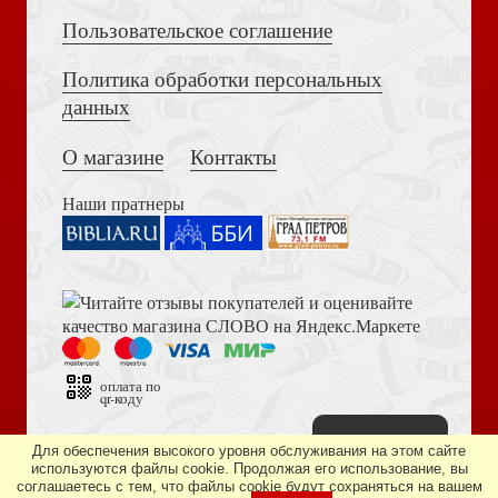
Пользовательское соглашение
Политика обработки персональных
Достоевский Ф.М. Сила и правда России (2024)
данных
Кизилов М. Крымские готы. Загадка исчезнувшего
народа
О магазине
Контакты
Наши пратнеры
Книга пророка Амоса. Введение и комментарий
Старшов Е.В. Любовные драмы византийских
василевсов
оплата по
qr-коду
Наверх
Дизайн сайта —
студия «Артминистри»
Для обеспечения высокого уровня обслуживания на этом сайте
используются файлы cookie. Продолжая его использование, вы
соглашаетесь с тем, что файлы cookie будут сохраняться на вашем
Библия в современном русском переводе. 073 (2025, 3-