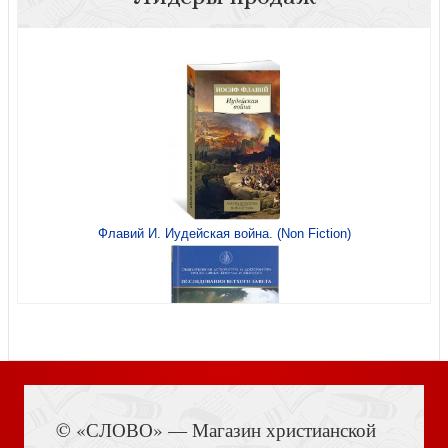
Разговоры о равенстве и неравенстве
Флавий И. Иудейская война. (Non Fiction)
Каганович Б. Евгений Викторович Тарле: историк и
время
Книга Иисуса Навина
© «СЛОВО» — Магазин христианской
Сафронова Ю. Екатерина Юрьевская. Роман в письмах