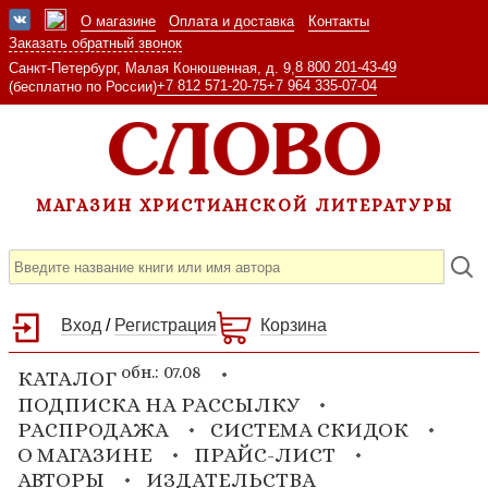
О магазине
Оплата и доставка
Контакты
Заказать обратный звонок
8 800 201-43-49
Санкт-Петербург, Малая Конюшенная, д. 9,
+7 812 571-20-75
+7 964 335-07-04
(бесплатно по России)
МАГАЗИН ХРИСТИАНСКОЙ ЛИТЕРАТУРЫ
Вход
/
Регистрация
Корзина
обн.: 07.08
КАТАЛОГ
ПОДПИСКА НА РАССЫЛКУ
РАСПРОДАЖА
СИСТЕМА СКИДОК
О МАГАЗИНЕ
ПРАЙС-ЛИСТ
АВТОРЫ
ИЗДАТЕЛЬСТВА