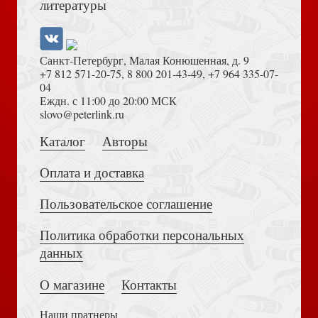
литературы
(Изд. 2-е, испр, 2021
Санкт-Петербург, Малая Конюшенная, д. 9
+7 812 571-20-75
,
8 800 201-43-49
,
+7 964 335-07-
04
Еждн. с 11:00 до 20:00 МСК
Достоевский Ф.М. Сила и правда России (2024)
slovo@peterlink.ru
Инглхарт Р. Неожиданный упадок религиозности в
Каталог
Авторы
развитых странах
Оплата и доставка
Пользовательское соглашение
Политика обработки персональных
Толкование на Апокалипсис (Тихоний Африканский)
данных
Алябьева Е., Дятлова М. Великий Новгород: От
О магазине
Контакты
древнерусской республики до наших дней
Наши пратнеры