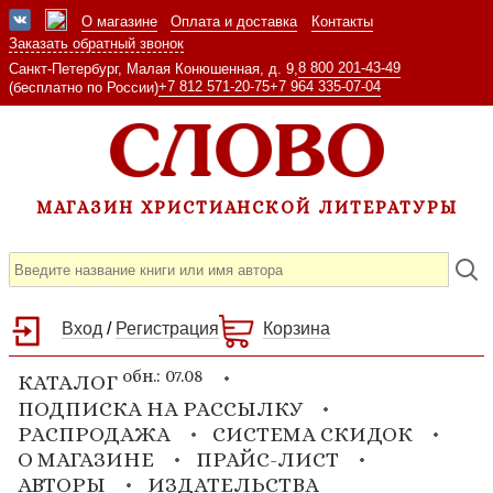
О магазине
Оплата и доставка
Контакты
Заказать обратный звонок
8 800 201-43-49
Санкт-Петербург, Малая Конюшенная, д. 9,
+7 812 571-20-75
+7 964 335-07-04
(бесплатно по России)
МАГАЗИН ХРИСТИАНСКОЙ ЛИТЕРАТУРЫ
Вход
/
Регистрация
Корзина
обн.: 07.08
КАТАЛОГ
ПОДПИСКА НА РАССЫЛКУ
РАСПРОДАЖА
СИСТЕМА СКИДОК
О МАГАЗИНЕ
ПРАЙС-ЛИСТ
АВТОРЫ
ИЗДАТЕЛЬСТВА