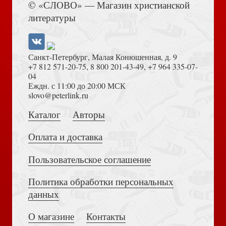
© «СЛОВО» — Магазин христианской
Волков В. Анархия, или Жизнь без начальника
литературы
Санкт-Петербург, Малая Конюшенная, д. 9
+7 812 571-20-75
,
8 800 201-43-49
,
+7 964 335-07-
04
Еждн. с 11:00 до 20:00 МСК
Достоевский Ф.М. Сила и правда России (2024)
slovo@peterlink.ru
Инглхарт Р. Неожиданный упадок религиозности в
развитых странах
Каталог
Авторы
Оплата и доставка
Пользовательское соглашение
Политика обработки персональных
Толкование на Апокалипсис (Тихоний Африканский)
данных
Смекалов И. Региональные центры русского авангарда
О магазине
Контакты