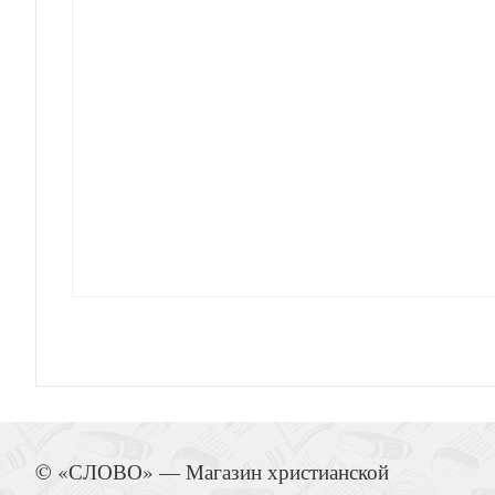
Священные книги: Комплект из 4
Гончарова А. Еня и Еля. Чудесные 
Блок А.А. Соловьиный сад. Стихотворе
© «СЛОВО» — Магазин христианской