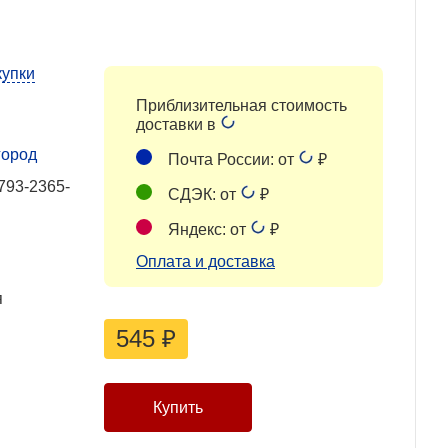
купки
Приблизительная стоимость
доставки в
город
Почта России: от
₽
793-2365-
СДЭК: от
₽
Яндекс: от
₽
Оплата и доставка
я
545
₽