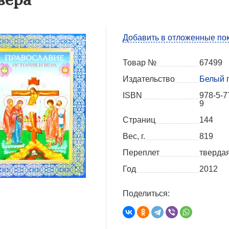
Добавить в отложенные по
Товар №
67499
Издательство
Белый 
ISBN
978-5-7
9
Страниц
144
Вес, г.
819
Переплет
тверда
Год
2012
Поделиться: