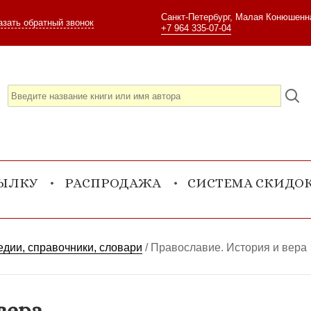
Санкт-Петербург, Малая Конюшенна
азать обратный звонок
+7 964 335-07-04
СЫЛКУ
РАСПРОДАЖА
СИСТЕМА СКИДО
дии, справочники, словари
/
Православие. История и вера
вера