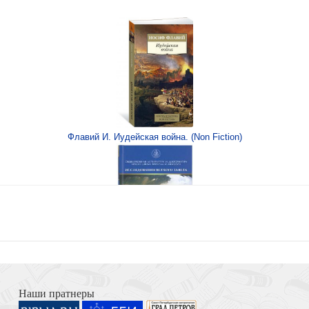
-х кн
истории
Флавий И. Иудейская война. (Non Fiction)
ния и поэмы
Книга Иисуса Навина
Наши пратнеры