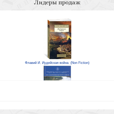
Лидеры продаж
елый город)
ом
Флавий И. Иудейская война. (Non Fiction)
азаний
Книга Иисуса Навина