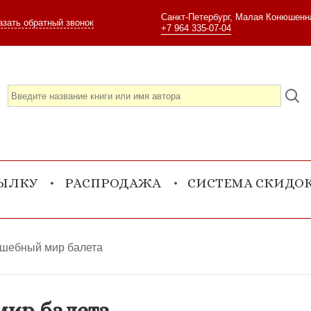
Санкт-Петербург, Малая Конюшенна
азать обратный звонок
+7 964 335-07-04
СЫЛКУ
РАСПРОДАЖА
СИСТЕМА СКИДО
лшебный мир балета
мир балета