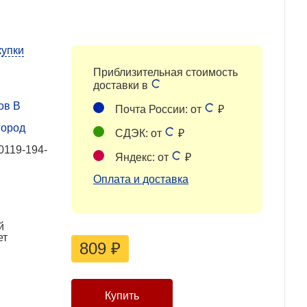
купки
Приблизительная стоимость
доставки в
ов В
Почта России: от
₽
город
СДЭК: от
₽
0119-194-
Яндекс: от
₽
Оплата и доставка
й
ет
809
₽