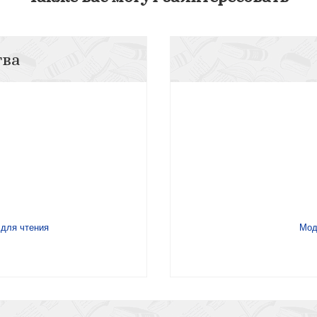
тва
 для чтения
Мод