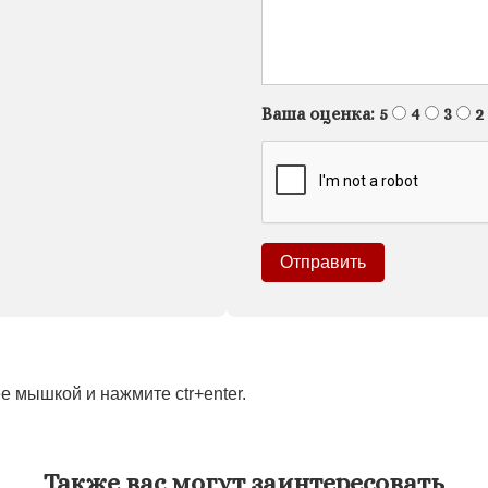
Ваша оценка:
5
4
3
2
 мышкой и нажмите ctr+enter.
Также вас могут заинтересовать