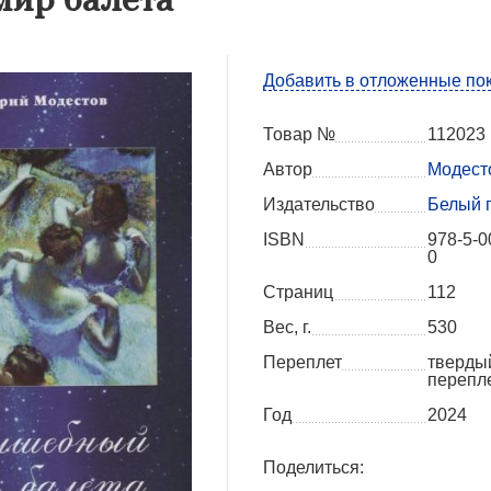
Добавить в отложенные по
Товар №
112023
Автор
Модест
Издательство
Белый 
ISBN
978-5-0
0
Страниц
112
Вес, г.
530
Переплет
тверды
перепл
Год
2024
Поделиться: