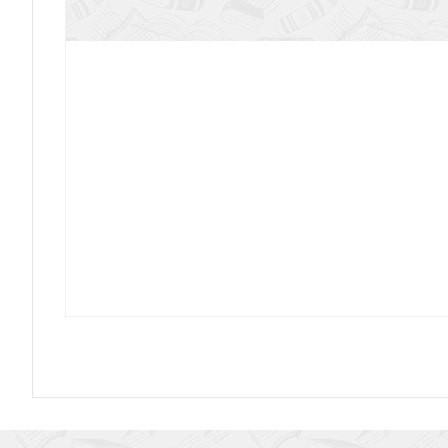
Святой великомученик Пантелеймон (Б
Шуваловский парк.. Фотоальб
Всемирная история телесных нак