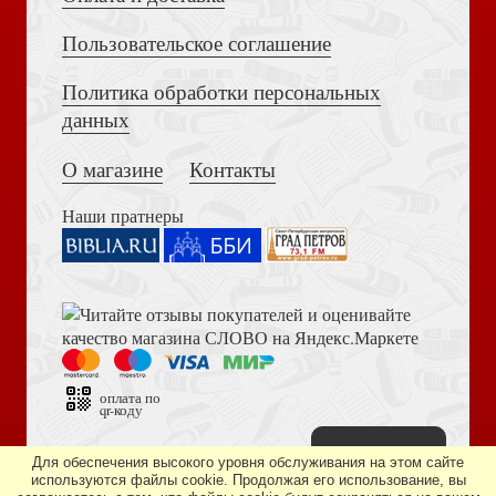
Пользовательское соглашение
Политика обработки персональных
Достоевский Ф.М. Сила и правда России (2024)
данных
Двойняшки
О магазине
Контакты
Наши пратнеры
Библия в современном русском переводе. 073 (2025, 3-
е изд., перераб., и доп., синий бумвинил)
Третьего не дано. (Свет на Востоке)
оплата по
qr-коду
Наверх
Дизайн сайта —
студия «Артминистри»
Для обеспечения высокого уровня обслуживания на этом сайте
используются файлы cookie. Продолжая его использование, вы