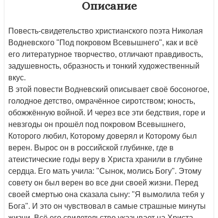
Описание
Повесть-свидетельство христианского поэта Николая
Водневского "Под покровом Всевышнего", как и всё
его литературное творчество, отличают правдивость,
задушевность, образность и тонкий художественный
вкус.
В этой повести Водневский описывает своё босоногое,
голодное детство, омрачённое сиротством; юность,
обожжённую войной. И через все эти бедствия, горе и
невзгоды он прошёл под покровом Всевышнего,
Которого любил, Которому доверял и Которому был
верен. Вырос он в российской глубинке, где в
атеистические годы веру в Христа хранили в глубине
сердца. Его мать учила: "Сынок, молись Богу". Этому
совету он был верен во все дни своей жизни. Перед
своей смертью она сказала сыну: "Я вымолила тебя у
Бога". И это он чувствовал в самые страшные минуты
жизни. Всё его свидетельство указывает на Христа -