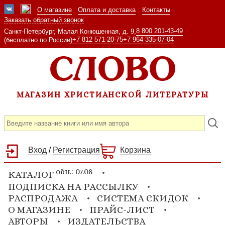
О магазине
Оплата и доставка
Контакты
Заказать обратный звонок
8 800 201-43-49
Санкт-Петербург, Малая Конюшенная, д. 9,
+7 812 571-20-75
+7 964 335-07-04
(бесплатно по России)
МАГАЗИН ХРИСТИАНСКОЙ ЛИТЕРАТУРЫ
Вход
/
Регистрация
Корзина
обн.: 07.08
КАТАЛОГ
ПОДПИСКА НА РАССЫЛКУ
РАСПРОДАЖА
СИСТЕМА СКИДОК
О МАГАЗИНЕ
ПРАЙС-ЛИСТ
АВТОРЫ
ИЗДАТЕЛЬСТВА