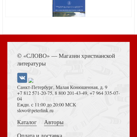
Вчера и сегодня: Жизнь — как она есть
Книга Иисуса Навина
Ненавидимы напрасно. Неверояная история гонений на
© «СЛОВО» — Магазин христианской
Небесная лестница
христиан сквозь призму столетий
литературы
Санкт-Петербург, Малая Конюшенная, д. 9
+7 812 571-20-75
,
8 800 201-43-49
,
+7 964 335-07-
04
Еждн. с 11:00 до 20:00 МСК
Толкование на Апокалипсис (Тихоний Африканский)
slovo@peterlink.ru
100 лет миссии "Свет на Востоке
Каталог
Авторы
Оплата и доставка