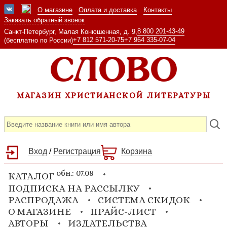
О магазине
Оплата и доставка
Контакты
Заказать обратный звонок
8 800 201-43-49
Санкт-Петербург, Малая Конюшенная, д. 9,
+7 812 571-20-75
+7 964 335-07-04
(бесплатно по России)
МАГАЗИН ХРИСТИАНСКОЙ ЛИТЕРАТУРЫ
Вход
/
Регистрация
Корзина
обн.: 07.08
КАТАЛОГ
ПОДПИСКА НА РАССЫЛКУ
РАСПРОДАЖА
СИСТЕМА СКИДОК
О МАГАЗИНЕ
ПРАЙС-ЛИСТ
АВТОРЫ
ИЗДАТЕЛЬСТВА