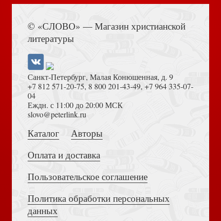
Книга Иисуса Навина
Духовное пробуждение в России
© «СЛОВО» — Магазин христианской
литературы
Санкт-Петербург, Малая Конюшенная, д. 9
+7 812 571-20-75
,
8 800 201-43-49
,
+7 964 335-07-
04
Еждн. с 11:00 до 20:00 МСК
Достоевский Ф.М. Сила и правда России (2024)
slovo@peterlink.ru
Библия каноническая (юбилейное издание, малый
формат)
Каталог
Авторы
Оплата и доставка
Пользовательское соглашение
Политика обработки персональных
Толкование на Апокалипсис (Тихоний Африканский)
данных
Вернулся домой