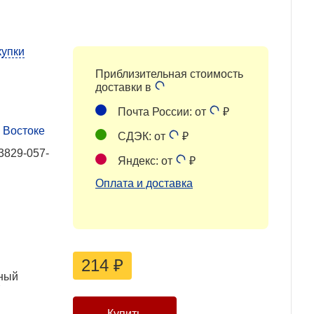
купки
Приблизительная стоимость
доставки в
Почта России: от
₽
 Востоке
СДЭК: от
₽
3829-057-
Яндекс: от
₽
Оплата и доставка
214
₽
ный