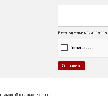
Ваша оценка:
5
4
3
2
 мышкой и нажмите ctr+enter.