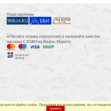
игой притч (Мишлей)
Книга Иисуса Навина
Наши пратнеры
Толкование на Апокалипсис (Тихоний Африканский)
оплата по
qr-коду
Достоевский Ф.М. Сила и правда России (2024)
ользуются файлы cookie. Продолжая его использование, вы соглашаетес
принять