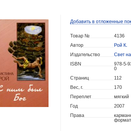
Добавить в отложенные по
Товар №
4136
Автор
Рой К.
Издательство
Свет на
ISBN
978-5-9
0
Страниц
112
Вес, г.
170
Переплет
мягкий
Год
2007
Права
карман
формат